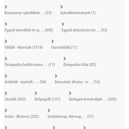
Karácsonyi ajándéktár ... (25)
Ajándékutalványok (1)
Egyedi termékek és aj ... (430)
Egyedi dekorációs ter ... (33)
Táblák - Matricák (1514)
Gravírtáblák (11)
Öntapadós betűk-számo ... (17)
Öntapadós fólia (82)
Ártáblák - árjelzők - ... (54)
Bemutató állvány - ro ... (16)
Zászlók (433)
Bélyegzők (137)
Serlegek-érmek-díjak- ... (265)
Autós - Motoros (202)
Születésnap, Névnap, ... (37)