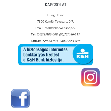
KAPCSOLAT
GunglDekor
7300 Komló, Tavasz u. 6-7.
Email:
info@dekorwebshop.hu
Tel:
(06)72/483-008, (06)72/486-117
Fax:
(06)72/488-901, (06)72/581-048