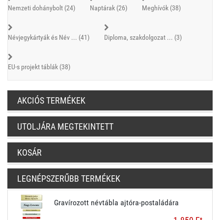
Nemzeti dohánybolt (24)
Naptárak (26)
Meghívók (38)
Névjegykártyák és Név ... (41)
Diploma, szakdolgozat ... (3)
EU-s projekt táblák (38)
AKCIÓS TERMÉKEK
UTOLJÁRA MEGTEKINTETT
KOSÁR
LEGNÉPSZERŰBB TERMÉKEK
Gravírozott névtábla ajtóra-postaládára