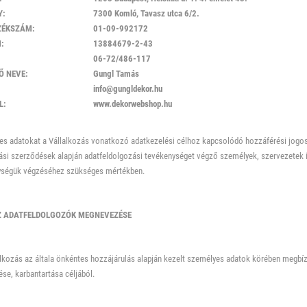
Y:
7300 Komló, Tavasz utca 6/2.
ZÉKSZÁM:
01-09-992172
:
13884679-2-43
06-72/486-117
Ő NEVE:
Gungl Tamás
info@gungldekor.hu
L:
www.dekorwebshop.hu
s adatokat a Vállalkozás vonatkozó adatkezelési célhoz kapcsolódó hozzáférési jogosul
ási szerződések alapján adatfeldolgozási tevékenységet végző személyek, szervezetek 
ységük végzéséhez szükséges mértékben.
Z ADATFELDOLGOZÓK MEGNEVEZÉSE
alkozás az általa önkéntes hozzájárulás alapján kezelt személyes adatok körében megbíz
se, karbantartása céljából.