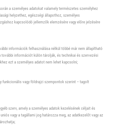
 során a személyes adatokat valamely természetes személyhez
asági helyzethez, egészségi állapothoz, személyes
ozgáshoz kapcsolódó jellemzők elemzésére vagy előre jelzésére
ábbi információk felhasználása nélkül többé már nem állapítható
további információt külön tárolják, és technikai és szervezési
khez ezt a személyes adatot nem lehet kapcsolni;
y funkcionális vagy földrajzi szempontok szerint – tagolt
egyéb szerv, amely a személyes adatok kezelésének céljait és
 uniós vagy a tagállami jog határozza meg, az adatkezelőt vagy az
ározhatja;