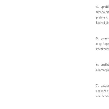
4. „profil
fűződő biz
preferenc
használják
5. „álnev
meg, hogy 
intézkedés
6. „nyilvá
állománya
7. „adatk
eszközeit 
adatkezelő