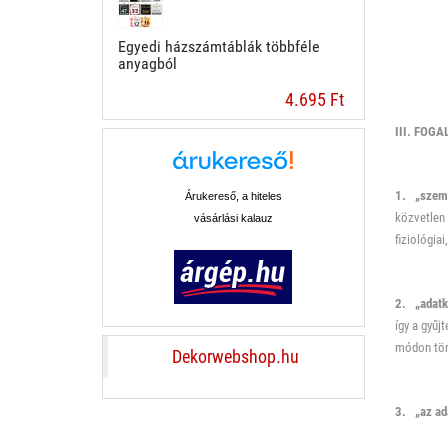
Egyedi házszámtáblák többféle
anyagból
4.695 Ft
III. FO
1. „szemé
Árukereső, a hiteles
közvetlen 
vásárlási kalauz
fiziológia
2. „adatk
így a gyűj
módon tört
Dekorwebshop.hu
3. „az ad