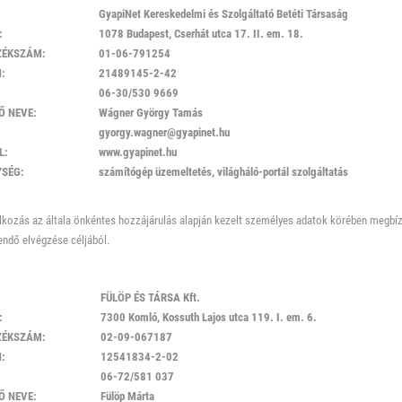
GyapiNet Kereskedelmi és Szolgáltató Betéti Társaság
:
1078 Budapest, Cserhát utca 17. II. em. 18.
ZÉKSZÁM:
01-06-791254
:
21489145-2-42
06-30/530 9669
Ő NEVE:
Wágner György Tamás
gyorgy.wagner@gyapinet.hu
L:
www.gyapinet.hu
SÉG:
számítógép üzemeltetés, világháló-portál szolgáltatás
alkozás az általa önkéntes hozzájárulás alapján kezelt személyes adatok körében megbí
ndő elvégzése céljából.
FÜLÖP ÉS TÁRSA Kft.
:
7300 Komló, Kossuth Lajos utca 119. I. em. 6.
ZÉKSZÁM:
02-09-067187
:
12541834-2-02
06-72/581 037
Ő NEVE:
Fülöp Márta