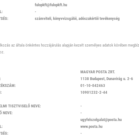
fulopkft@fulopkft.hu
L:
-
SÉG:
számviteli, könyvvizsgálói, adószakértői tevékenység
alkozás az általa önkéntes hozzájárulás alapján kezelt személyes adatok körében megbíz
oz.
MAGYAR POSTA ZRT.
:
1138 Budapest, Dunavirág u. 2-6
ZÉKSZÁM:
01-10-042463
:
10901232-2-44
LMI TISZTVISELŐ NEVE:
-
Ő NEVE:
-
ugyfelszolgalat@posta.hu
L:
www.posta.hu
SÉG:
-