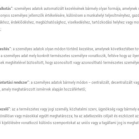
alkotás”
: személyes adatok automatizált kezelésének bármely olyan formája, amelynek
onyos személyes jellemzők értékelésére, különösen a munkahelyi teljesítményhez, gazd
iákhoz, érdeklődéshez, megbízhatósághoz, viselkedéshez, tartózkodási helyhez vagy m
;
esítés”
: a személyes adatok olyan módon történő kezelése, amelynek következtében tov
a személyes adat mely konkrét természetes személyre vonatkozik, feltéve hogy az ilyen 
ek megtételével biztosított, hogy azonosított vagy azonosítható természetes személye
ntartási rendszer”
: a személyes adatok bármely módon – centralizált, decentralizált vag
, amely meghatározott ismérvek alapján hozzáférhető;
ezelő”
: az a természetes vagy jogi személy, közhatalmi szerv, ügynökség vagy bármely 
önállóan vagy másokkal együtt meghatározza; ha az adatkezelés céljait és eszközeit az
 kijelölésére vonatkozó különös szempontokat az uniós vagy a tagállami jog is meghat