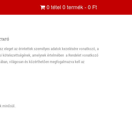
0
tétel
0
termék -
0
Ft
ZTATÓ
esz eleget az érintettek személyes adatok kezelésére vonatkozó, a
i kötelezettségének, amelynek értelmében a Rendelet vonatkozó
rmában, világosan és közérthetően megfogalmazva kell az
k minősül.