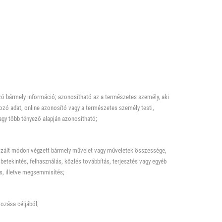
zó bármely információ; azonosítható az a természetes személy, aki
zó adat, online azonosító vagy a természetes személy testi,
vagy több tényező alapján azonosítható;
izált módon végzett bármely művelet vagy műveletek összessége,
 betekintés, felhasználás, közlés továbbítás, terjesztés vagy egyéb
s, illetve megsemmisítés;
tozása céljából;