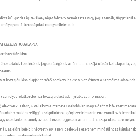
alkozás”
: gazdasági tevékenységet folytató természetes vagy jogi személy, függetlenül a
zemélyegyesítő társaságokat és egyesületeket is.
DATKEZELÉS JOGALAPJA
tett hozzájárulása
élyes adatok kezelésének jogszerűségének az érintett hozzájárulásán kell alapulnia, vagy
lkeznie.
ntett hozzájárulása alapján történő adatkezelés esetén az érintett a személyes adatain
, személyes adatkezeléshez hozzájárulást adó nyilatkozati formában,
) elektronikus úton, a Vállalkozásinternetes weboldalán megvalósított kifejezett magata
ársadalommal összefüggő szolgáltatások igénybevétele során erre vonatkozó technikai b
agy cselekedet is, amely az adott összefüggésben az érintett hozzájárulását személyes 
gatás, az előre bejelölt négyzet vagy a nem cselekvés ezért nem minősül hozzájárulásnak
tkezelési tevékenységre kiterjed.