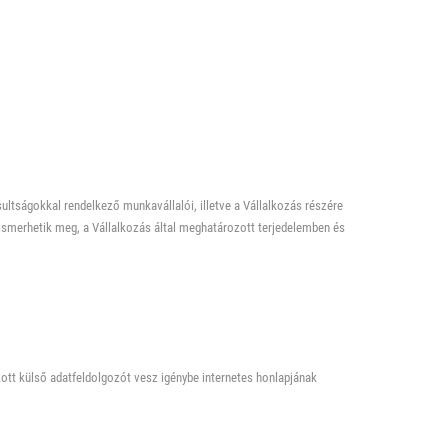
tságokkal rendelkező munkavállalói, illetve a Vállalkozás részére
ismerhetik meg, a Vállalkozás által meghatározott terjedelemben és
ott külső adatfeldolgozót vesz igénybe internetes honlapjának