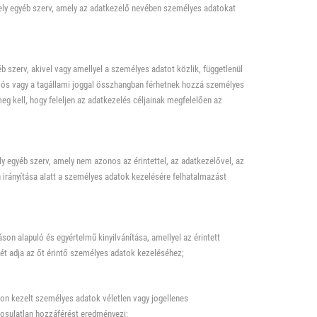
ely egyéb szerv, amely az adatkezelő nevében személyes adatokat
 szerv, akivel vagy amellyel a személyes adatot közlik, függetlenül
niós vagy a tagállami joggal összhangban férhetnek hozzá személyes
g kell, hogy feleljen az adatkezelés céljainak megfelelően az
y egyéb szerv, amely nem azonos az érintettel, az adatkezelővel, az
 irányítása alatt a személyes adatok kezelésére felhatalmazást
son alapuló és egyértelmű kinyilvánítása, amellyel az érintett
ését adja az őt érintő személyes adatok kezeléséhez;
don kezelt személyes adatok véletlen vagy jogellenes
osulatlan hozzáférést eredményezi;