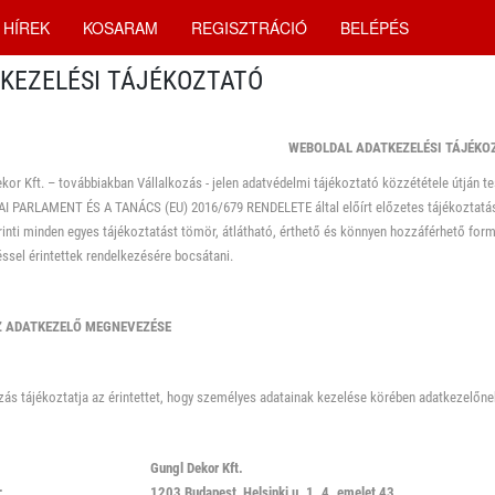
HÍREK
KOSARAM
REGISZTRÁCIÓ
BELÉPÉS
KEZELÉSI TÁJÉKOZTATÓ
WEBOLDAL ADATKEZELÉSI TÁJÉKO
kor Kft. – továbbiakban Vállalkozás - jelen adatvédelmi tájékoztató közzététele útján t
I PARLAMENT ÉS A TANÁCS (EU) 2016/679 RENDELETE által előírt előzetes tájékoztatás
rinti minden egyes tájékoztatást tömör, átlátható, érthető és könnyen hozzáférhető fo
ssel érintettek rendelkezésére bocsátani.
 ADATKEZELŐ MEGNEVEZÉSE
zás tájékoztatja az érintettet, hogy személyes adatainak kezelése körében adatkezelőne
Gungl Dekor Kft.
:
1203 Budapest, Helsinki u. 1. 4. emelet 43.