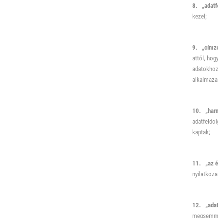
8. „adatf
kezel;
9. „címze
attól, hog
adatokhoz,
alkalmaza
10. „harm
adatfeldol
kaptak;
11. „az ér
nyilatkoza
12. „adat
megsemmisí