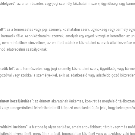
eldolgozó”
: az a természetes vagy jogi személy, közhatalmi szerv, ügynökség vagy bárm
tt”
: az a természetes vagy jogi személy, közhatalmi szerv, ügynökség vagy bármely egyéb
y harmadik fél-e. Azon közhatalmi szervek, amelyek egy egyedi vizsgálat keretében az u
 nem minősülnek címzettnek; az említett adatok e közhatalmi szervek általi kezelése me
ndó adatvédelmi szabályoknak;
adik fél”
: az a természetes vagy jogi személy, közhatalmi szerv, ügynökség vagy bármel
gozóval vagy azokkal a személyekkel, akik az adatkezelő vagy adatfeldolgozó közvetlen
intett hozzájárulása”
: az érintett akaratának önkéntes, konkrét és megfelelő tájékoztatá
t vagy a megerősítést félreérthetetlenül kifejező cselekedet útján jelzi, hogy beleegyez
védelmi incidens”
: a biztonság olyan sérülése, amely a továbbított, tárolt vagy más mó
tését, elvesztését, megváltoztatását, jogosulatlan közlését vagy az azokhoz való jog