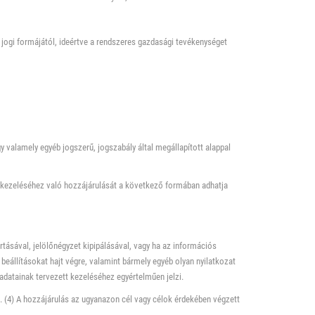
 jogi formájától, ideértve a rendszeres gazdasági tevékenységet
 valamely egyéb jogszerű, jogszabály által megállapított alappal
ak kezeléséhez való hozzájárulását a következő formában adhatja
rtásával, jelölőnégyzet kipipálásával, vagy ha az információs
eállításokat hajt végre, valamint bármely egyéb olyan nyilatkozat
adatainak tervezett kezeléséhez egyértelműen jelzi.
. (4) A hozzájárulás az ugyanazon cél vagy célok érdekében végzett