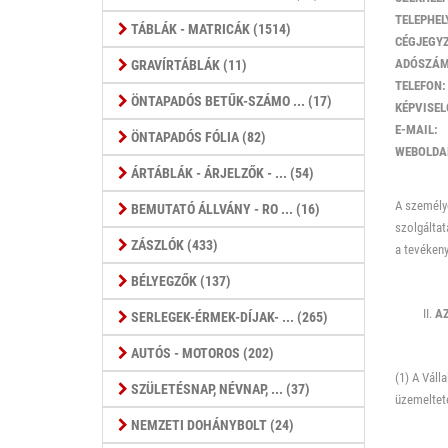
TELEPHEL
TÁBLÁK - MATRICÁK (1514)
CÉGJEGY
ADÓSZÁM
GRAVÍRTÁBLÁK (11)
TELEFON:
ÖNTAPADÓS BETŰK-SZÁMO ... (17)
KÉPVISEL
E-MAIL:
ÖNTAPADÓS FÓLIA (82)
WEBOLDA
ÁRTÁBLÁK - ÁRJELZŐK - ... (54)
A személye
BEMUTATÓ ÁLLVÁNY - RO ... (16)
szolgáltat
ZÁSZLÓK (433)
a tevéken
BÉLYEGZŐK (137)
A
SERLEGEK-ÉRMEK-DÍJAK- ... (265)
AUTÓS - MOTOROS (202)
(1) A Váll
SZÜLETÉSNAP, NÉVNAP, ... (37)
üzemelteté
NEMZETI DOHÁNYBOLT (24)