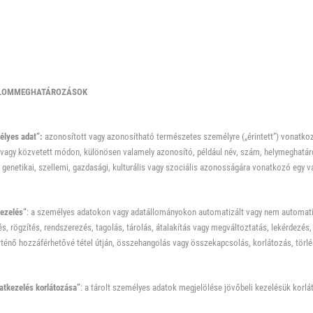
GALOMMEGHATÁROZÁSOK
lyes adat”:
azonosított vagy azonosítható természetes személyre („érintett”) vonatko
vagy közvetett módon, különösen valamely azonosító, például név, szám, helymeghatáro
i, genetikai, szellemi, gazdasági, kulturális vagy szociális azonosságára vonatkozó egy 
ezelés”
: a személyes adatokon vagy adatállományokon automatizált vagy nem automat
tés, rögzítés, rendszerezés, tagolás, tárolás, átalakítás vagy megváltoztatás, lekérdezés,
énő hozzáférhetővé tétel útján, összehangolás vagy összekapcsolás, korlátozás, törlé
atkezelés korlátozása”
: a tárolt személyes adatok megjelölése jövőbeli kezelésük korlá