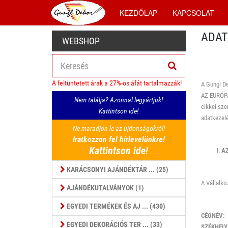
KEZDŐLAP
KAPCSOLAT
ADAT
WEBSHOP
A feltüntetett árak a 27%-os áfát tartalmazzák!
A Gungl De
AZ EURÓPA
Nem találja? Azonnal legyártjuk!
cikkei sze
Kattintson ide!
adatkezelé
Ne maradjon le az újdonságokról!
Iratkozzon fel hírlevelünkre!
Kattintson ide!
AZ
KARÁCSONYI AJÁNDÉKTÁR ... (25)
A Vállalko
AJÁNDÉKUTALVÁNYOK (1)
EGYEDI TERMÉKEK ÉS AJ ... (430)
CÉGNÉV:
EGYEDI DEKORÁCIÓS TER ... (33)
SZÉKHELY