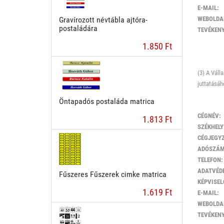
E-MAIL:
Gravírozott névtábla ajtóra-
WEBOLDA
postaládára
TEVÉKENY
1.850 Ft
(3) A Váll
juttatásáh
Öntapadós postaláda matrica
CÉGNÉV:
1.813 Ft
SZÉKHELY
CÉGJEGY
ADÓSZÁM
TELEFON:
ADATVÉDE
Fűszeres Fűszerek cimke matrica
KÉPVISEL
1.619 Ft
E-MAIL:
WEBOLDA
TEVÉKENY