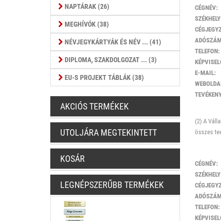
NAPTÁRAK (26)
CÉGNÉV:
SZÉKHELY
MEGHÍVÓK (38)
CÉGJEGY
ADÓSZÁM
NÉVJEGYKÁRTYÁK ÉS NÉV ... (41)
TELEFON:
DIPLOMA, SZAKDOLGOZAT ... (3)
KÉPVISEL
E-MAIL:
EU-S PROJEKT TÁBLÁK (38)
WEBOLDA
TEVÉKENY
AKCIÓS TERMÉKEK
(2) A Váll
UTOLJÁRA MEGTEKINTETT
összes tee
KOSÁR
CÉGNÉV:
SZÉKHELY
LEGNÉPSZERŰBB TERMÉKEK
CÉGJEGY
ADÓSZÁM
TELEFON:
KÉPVISEL