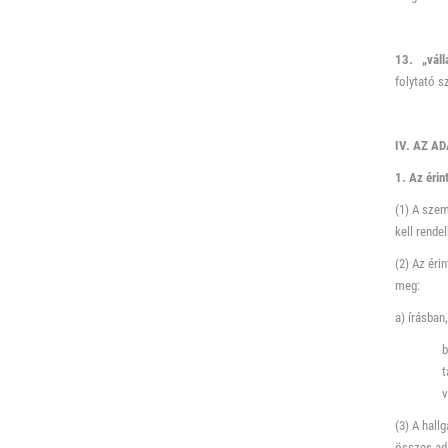
13. „váll
folytató s
IV. AZ A
1. Az érin
(1) A szem
kell rende
(2) Az éri
meg:
a) írásban
b
t
v
(3) A hall
összes ada