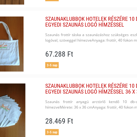
SZAUNAKLUBBOK HOTELEK RÉSZÉRE 10 
EGYEDI SZAUNÁS LOGÓ HÍMZÉSSEL
Szaunás frottír táska a szaunázáshoz szükséges esz
logóval, szöveggel hímezveAnyaga: frottír, 40 fokon 
67.288 Ft
3-5 nap
SZAUNAKLUBBOK HOTELEK RÉSZÉRE 10 
EGYEDI SZAUNÁS LOGÓ HÍMZÉSSEL 36 X
Szaunás frottír anyagú arctörlő kendő 10 db-o
hímezveMérete: 36 x 36 cmAnyaga: frottír, 40 fokon mo
28.469 Ft
3-5 nap