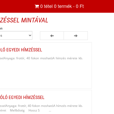
0
tétel
0
termék -
0
Ft
ZÉSSEL MINTÁVAL
on
LÓ EGYEDI HÍMZÉSSEL
sselAnyaga: frottír, 40 fokon moshatóA hímzés mérete kb.
ÓLÓ EGYEDI HÍMZÉSSEL
ésselAnyaga: frottír, 40 fokon moshatóA hímzés mérete kb.
hez!Méret Mellbőség Hossz S ...