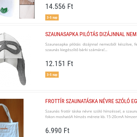
14.556 Ft
3-5 nap
SZAUNASAPKA PILÓTÁS DIZÁJNNAL NE
Szaunasapka pilótás dizájnnal nemezből készítve, 
szaunás kiegészíítő bárki számára!...
12.151 Ft
3-5 nap
FROTTÍR SZAUNATÁSKA NÉVRE SZÓLÓ EG
Szaunás frottír táska névre szóló hímzéssel, a szau
fokon moshatóA hímzés mérete kb. 15-20cmA hímzendő
6.990 Ft