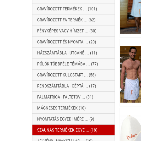
GRAVÍROZOTT TERMÉKEK ... (101)
GRAVÍROZOTT FA TERMÉK ... (62)
FÉNYKÉPES VAGY HÍMZET ... (30)
GRAVÍROZOTT ÉS NYOMTA ... (20)
HÁZSZÁMTÁBLA - UTCANÉ ... (11)
PÓLÓK TÖBBFÉLE TÉMÁBA ... (77)
GRAVÍROZOTT KULCSTART ... (58)
RENDSZÁMTÁBLA - GÉPTÁ ... (17)
FALMATRICA - FALTETOV ... (31)
MÁGNESES TERMÉKEK (10)
NYOMTATÁS EGYEDI MÉRE ... (9)
SZAUNÁS TERMÉKEK EGYE ... (18)