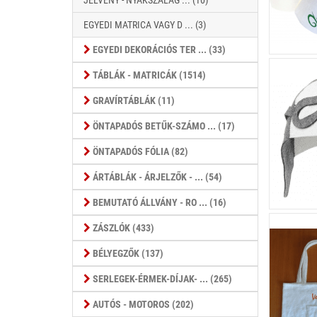
JELVÉNY - NYAKSZALAG ... (10)
EGYEDI MATRICA VAGY D ... (3)
EGYEDI DEKORÁCIÓS TER ... (33)
TÁBLÁK - MATRICÁK (1514)
GRAVÍRTÁBLÁK (11)
ÖNTAPADÓS BETŰK-SZÁMO ... (17)
ÖNTAPADÓS FÓLIA (82)
ÁRTÁBLÁK - ÁRJELZŐK - ... (54)
BEMUTATÓ ÁLLVÁNY - RO ... (16)
ZÁSZLÓK (433)
BÉLYEGZŐK (137)
SERLEGEK-ÉRMEK-DÍJAK- ... (265)
AUTÓS - MOTOROS (202)