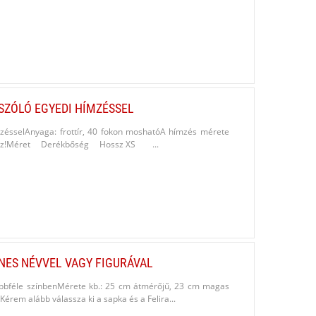
SZÓLÓ EGYEDI HÍMZÉSSEL
ímzésselAnyaga: frottír, 40 fokon moshatóA hímzés mérete
éshez!Méret Derékbőség Hossz XS ...
NES NÉVVEL VAGY FIGURÁVAL
többféle színbenMérete kb.: 25 cm átmérőjű, 23 cm magas​
rem alább válassza ki a sapka és a Felira...