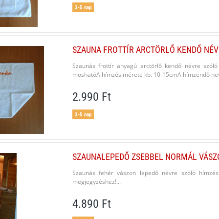
3-5 nap
SZAUNA FROTTÍR ARCTÖRLŐ KENDŐ NÉVR
Szaunás frottír anyagú arctörlő kendő névre szóló
moshatóA hímzés mérete kb. 10-15cmA hímzendő nevet
2.990 Ft
3-5 nap
SZAUNALEPEDŐ ZSEBBEL NORMÁL VÁSZO
Szaunás fehér vászon lepedő névre szóló hímzés
megjegyzéshez!...
4.890 Ft