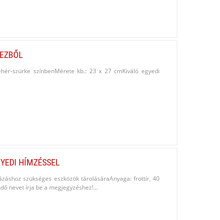
MEZBŐL
fehér-szürke színbenMérete kb.: 23 x 27 cmKiváló egyedi
YEDI HÍMZÉSSEL
názáshoz szükséges eszközök tárolásáraAnyaga: frottír, 40
 nevet írja be a megjegyzéshez!...