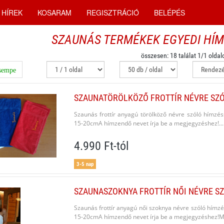
HÍREK
KOSARAM
REGISZTRÁCIÓ
BELÉPÉS
SZAUNÁS TERMÉKEK EGYEDI HÍM
összesen: 18 találat 1/1 oldal
empe
SZAUNATÖRÖLKÖZŐ FROTTÍR NÉVRE SZÓ
Szaunás frottír anyagú törölköző névre szóló hímzé
15-20cmA hímzendő nevet írja be a megjegyzéshez!...
4.990 Ft-tól
3-5 nap
SZAUNASZOKNYA FROTTÍR NŐI NÉVRE SZ
Szaunás frottír anyagú női szoknya névre szóló hímz
15-20cmA hímzendő nevet írja be a megjegyzés