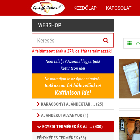
KEZDŐLAP
KAPCSOLAT
WEBSHOP
Cs
A feltüntetett árak a 27%-os áfát tartalmazzák!
Nem találja? Azonnal legyártjuk!
Kattintson ide!
Ne maradjon le az újdonságokról!
Iratkozzon fel hírlevelünkre!
Kattintson ide!
KARÁCSONYI AJÁNDÉKTÁR ... (25)
AJÁNDÉKUTALVÁNYOK (1)
EGYEDI TERMÉKEK ÉS AJ ... (430)
FÉNYKÉPES TERMÉKEK (56)