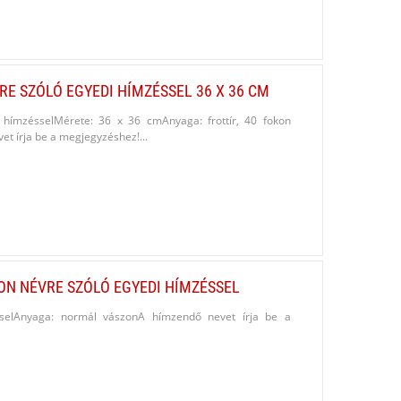
E SZÓLÓ EGYEDI HÍMZÉSSEL 36 X 36 CM
 hímzésselMérete: 36 x 36 cmAnyaga: frottír, 40 fokon
 írja be a megjegyzéshez!...
N NÉVRE SZÓLÓ EGYEDI HÍMZÉSSEL
selAnyaga: normál vászonA hímzendő nevet írja be a