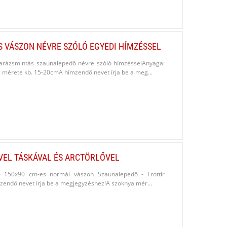
 VÁSZON NÉVRE SZÓLÓ EGYEDI HÍMZÉSSEL
arázsmintás szaunalepedő névre szóló hímzésselAnyaga:
érete kb. 15-20cmA hímzendő nevet írja be a meg...
VEL TÁSKÁVAL ÉS ARCTÖRLŐVEL
- 150x90 cm-es normál vászon Szaunalepedő - Frottír
zendő nevet írja be a megjegyzéshez!A szoknya mér...