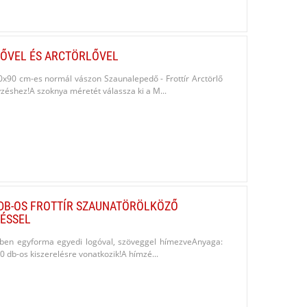
DŐVEL ÉS ARCTÖRLŐVEL
50x90 cm-es normál vászon Szaunalepedő - Frottír Arctörlő
éshez!A szoknya méretét válassza ki a M...
DB-OS FROTTÍR SZAUNATÖRÖLKÖZŐ
ÉSSEL
ésben egyforma egyedi logóval, szöveggel hímezveAnyaga:
10 db-os kiszerelésre vonatkozik!A hímzé...