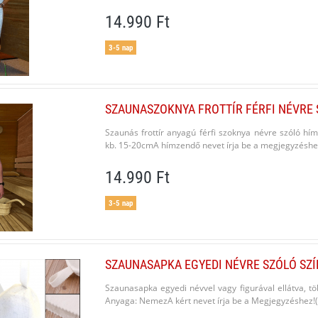
14.990 Ft
3-5 nap
SZAUNASZOKNYA FROTTÍR FÉRFI NÉVRE 
Szaunás frottír anyagú férfi szoknya névre szóló h
kb. 15-20cmA hímzendő nevet írja be a megjegyz
14.990 Ft
3-5 nap
SZAUNASAPKA EGYEDI NÉVRE SZÓLÓ SZÍ
Szaunasapka egyedi névvel vagy figurával ellátva, 
Anyaga: NemezA kért nevet írja be a Megjegyzéshez!(Ké