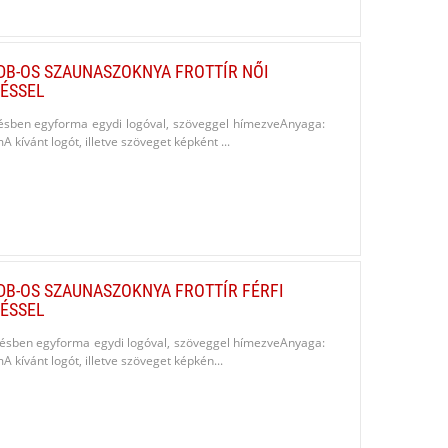
DB-OS SZAUNASZOKNYA FROTTÍR NŐI
ÉSSEL
elésben egyforma egydi logóval, szöveggel hímezveAnyaga:
kívánt logót, illetve szöveget képként ...
DB-OS SZAUNASZOKNYA FROTTÍR FÉRFI
ÉSSEL
relésben egyforma egydi logóval, szöveggel hímezveAnyaga:
kívánt logót, illetve szöveget képkén...