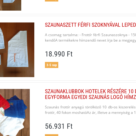
SZAUNASZETT FÉRFI SZOKNYÁVAL LEPE
A csomag tartalma: - Frottír férfi Szaunaszoknya - 1
kendőA termékekre hímzendő nevet írja be a megjegyz
18.990 Ft
3-5 nap
SZAUNAKLUBBOK HOTELEK RÉSZÉRE 10 
EGYFORMA EGYEDI SZAUNÁS LOGÓ HÍMZ
Szaunás frottír anyagú törölköző 10 db-os kiszerel
frottír, 40 fokon moshatóAz ár, illetve a mennyiség a 
56.931 Ft