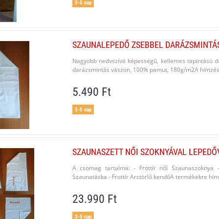
3-5 nap
SZAUNALEPEDŐ ZSEBBEL DARÁZSMINTÁS
Nagyobb nedvszívó képességű, kellemes tapintású d
darázsmintás vászon, 100% pamut, 180g/m2A hímzés m
5.490 Ft
3-5 nap
SZAUNASZETT NŐI SZOKNYÁVAL LEPEDŐ
A csomag tartalma: - Frottír női Szaunaszoknya 
Szaunatáska - Frottír Arctörlő kendőA termékekre hím
23.990 Ft
3-5 nap