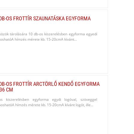
DB-OS FROTTÍR SZAUNATÁSKA EGYFORMA
közök tárolására 10 db-os kiszerelésben egyforma egyedi
moshatóA hímzés mérete kb. 15-20cmA kívánt...
DB-OS FROTTÍR ARCTÖRLŐ KENDŐ EGYFORMA
 36 CM
s kiszerelésben egyforma egydi logóval, szöveggel
shatóA hímzés mérete kb. 15-20cmA kívánt logót, ille...