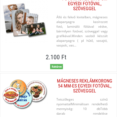
EGYEDI FOTÓVAL,
SZÖVEGGEL
Álló és fekvő kivitelben, mágneses
alapanyagra kasírozott
fotó, lamináló fóliával védve,
bármilyen fotóval, szöveggel vagy
grafikával.Minden vasból készült
alapanyagra ( pl hűtő, vasajtó,
vaspolc, vas...
2.100 Ft
Raktáron
MÁGNESES REKLÁMKORONG
54 MM-ES EGYEDI FOTÓVAL,
SZÖVEGGEL
Tetszőleges színű
nyomattalMinimálisan rendelhető
mennyiség: 10 dbTöbb
darab rendelése