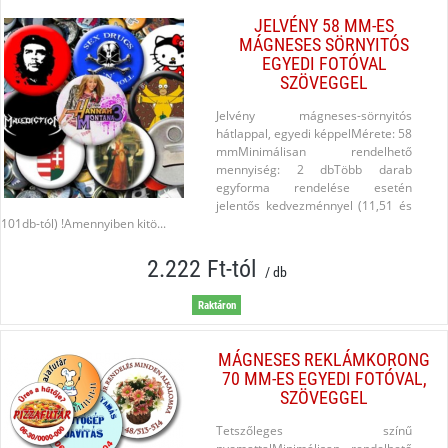
JELVÉNY 58 MM-ES
MÁGNESES SÖRNYITÓS
EGYEDI FOTÓVAL
SZÖVEGGEL
Jelvény mágneses-sörnyitós
hátlappal, egyedi képpelMérete: 58
mmMinimálisan rendelhető
mennyiség: 2 db​Több darab
egyforma rendelése esetén
jelentős kedvezménnyel (11,51 és
101db-tól) !Amennyiben kitö...
2.222 Ft-tól
/ db
Raktáron
MÁGNESES REKLÁMKORONG
70 MM-ES EGYEDI FOTÓVAL,
SZÖVEGGEL
Tetszőleges színű