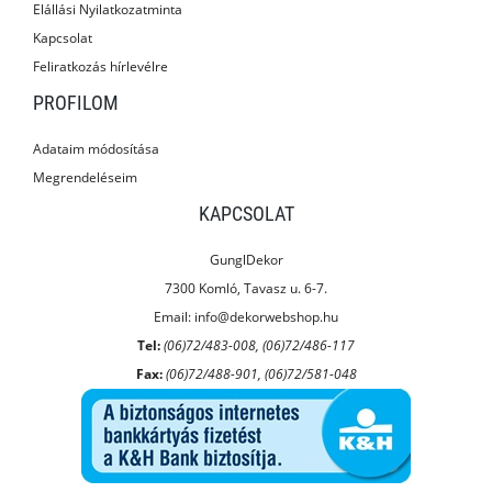
Elállási Nyilatkozatminta
Kapcsolat
Feliratkozás hírlevélre
PROFILOM
Adataim módosítása
Megrendeléseim
KAPCSOLAT
GunglDekor
7300 Komló, Tavasz u. 6-7.
Email:
info@dekorwebshop.hu
Tel:
(06)72/483-008, (06)72/486-117
Fax:
(06)72/488-901, (06)72/581-048