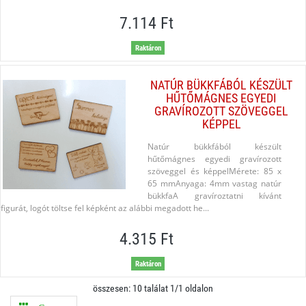
7.114 Ft
Raktáron
NATÚR BÜKKFÁBÓL KÉSZÜLT
HŰTŐMÁGNES EGYEDI
GRAVÍROZOTT SZÖVEGGEL
KÉPPEL
Natúr bükkfából készült
hűtőmágnes egyedi gravírozott
szöveggel és képpelMérete: 85 x
65 mmAnyaga: 4mm vastag natúr
bükkfaA gravíroztatni kívánt
figurát, logót töltse fel képként az alábbi megadott he...
4.315 Ft
Raktáron
összesen: 10 találat 1/1 oldalon