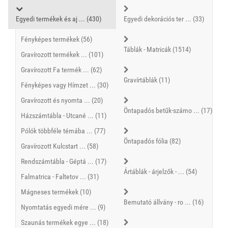
Egyedi termékek és aj ... (430)
Egyedi dekorációs ter ... (33)
Fényképes termékek (56)
Táblák - Matricák (1514)
Gravírozott termékek ... (101)
Gravírozott Fa termék ... (62)
Gravírtáblák (11)
Fényképes vagy Hímzet ... (30)
Gravírozott és nyomta ... (20)
Öntapadós betűk-számo ... (17)
Házszámtábla - Utcané ... (11)
Pólók többféle témába ... (77)
Öntapadós fólia (82)
Gravírozott Kulcstart ... (58)
Rendszámtábla - Géptá ... (17)
Ártáblák - árjelzők - ... (54)
Falmatrica - Faltetov ... (31)
Mágneses termékek (10)
Bemutató állvány - ro ... (16)
Nyomtatás egyedi mére ... (9)
Szaunás termékek egye ... (18)