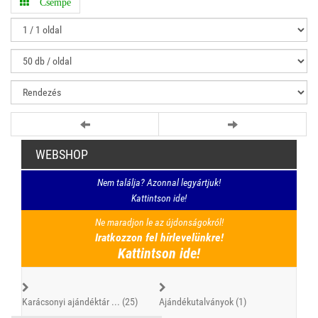
Csempe
WEBSHOP
Nem találja? Azonnal legyártjuk!
Kattintson ide!
Ne maradjon le az újdonságokról!
Iratkozzon fel hírlevelünkre!
Kattintson ide!
Karácsonyi ajándéktár ... (25)
Ajándékutalványok (1)