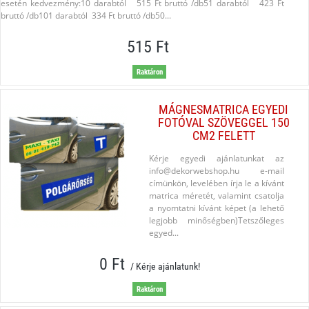
esetén kedvezmény:10 darabtól 515 Ft bruttó /db51 darabtól 423 Ft
bruttó /db101 darabtól 334 Ft bruttó /db50...
515 Ft
Raktáron
MÁGNESMATRICA EGYEDI
FOTÓVAL SZÖVEGGEL 150
CM2 FELETT
Kérje egyedi ajánlatunkat az
info@dekorwebshop.hu e-mail
címünkön, levelében írja le a kívánt
matrica méretét, valamint csatolja
a nyomtatni kívánt képet (a lehető
legjobb minőségben)Tetszőleges
egyed...
0 Ft
/ Kérje ajánlatunk!
Raktáron