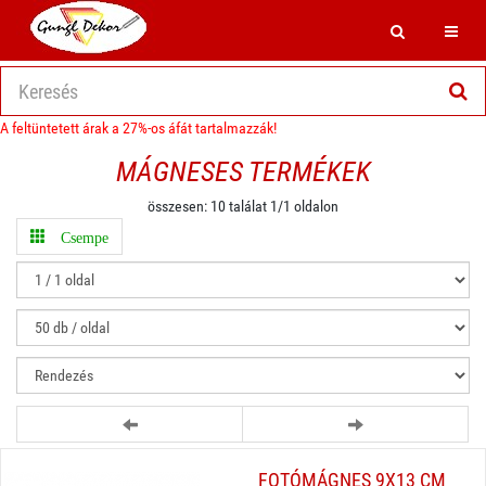
Search
Toggl
A feltüntetett árak a 27%-os áfát tartalmazzák!
MÁGNESES TERMÉKEK
összesen: 10 találat 1/1 oldalon
Csempe
FOTÓMÁGNES 9X13 CM