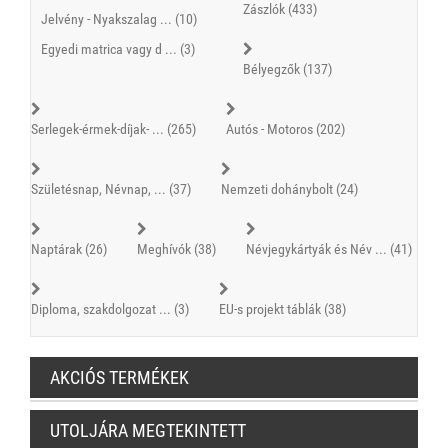
Zászlók (433)
Jelvény - Nyakszalag ... (10)
Egyedi matrica vagy d ... (3)
Bélyegzők (137)
Serlegek-érmek-díjak- ... (265)
Autós - Motoros (202)
Születésnap, Névnap, ... (37)
Nemzeti dohánybolt (24)
Naptárak (26)
Meghívók (38)
Névjegykártyák és Név ... (41)
Diploma, szakdolgozat ... (3)
EU-s projekt táblák (38)
AKCIÓS TERMÉKEK
UTOLJÁRA MEGTEKINTETT