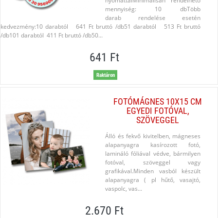
nyomattalMinimálisan rendelhető
mennyiség: 10 dbTöbb
darab rendelése esetén
kedvezmény:10 darabtól 641 Ft bruttó /db51 darabtól 513 Ft bruttó
/db101 darabtól 411 Ft bruttó /db50...
641 Ft
Raktáron
FOTÓMÁGNES 10X15 CM
EGYEDI FOTÓVAL,
SZÖVEGGEL
Álló és fekvő kivitelben, mágneses
alapanyagra kasírozott fotó,
lamináló fóliával védve, bármilyen
fotóval, szöveggel vagy
grafikával.Minden vasból készült
alapanyagra ( pl hűtő, vasajtó,
vaspolc, vas...
2.670 Ft