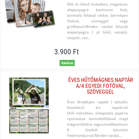
Álló és fekvő kivitelben, mágneses
alapanyagra kasírozott fotó,
lamináló fóliával védve, bármilyen
fotóval, szöveggel vagy
grafikával.Minden vasból készült
alapanyagra ( pl hűtő, vasajtó,
vaspolc, vas...
3.900 Ft
Raktáron
ÉVES HŰTŐMÁGNES NAPTÁR
A/4 EGYEDI FOTÓVAL,
SZÖVEGGEL
Éves fényképes naptár ( aktuális
következő évi naptárral
)A/4 méretben, öntapadós papírra
nyomtatva laminálófóliával majd
mágnesfóliára ragasztvaMaximum
6 fotóból készített
fotómontázzsal.Minden vasbó...