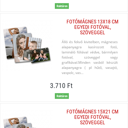
Raktáron
FOTÓMÁGNES 13X18 CM
EGYEDI FOTÓVAL,
SZÖVEGGEL
Álló és fekvő kivitelben, mágneses
alapanyagra kasírozott fotó,
lamináló fóliával védve, bármilyen
fotóval, szöveggel vagy
grafikával.Minden vasból készült
alapanyagra ( pl hűtő, vasajtó,
vaspolc, vas...
3.710 Ft
Raktáron
FOTÓMÁGNES 15X21 CM
EGYEDI FOTÓVAL,
SZÖVEGGEL