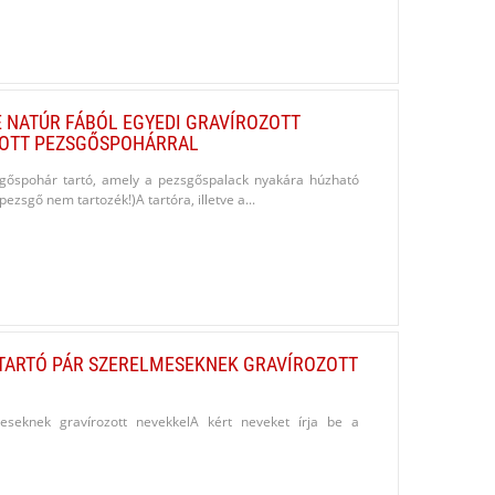
NATÚR FÁBÓL EGYEDI GRAVÍROZOTT
ZOTT PEZSGŐSPOHÁRRAL
zsgőspohár tartó, amely a pezsgőspalack nyakára húzható
ezsgő nem tartozék!)A tartóra, illetve a...
STARTÓ PÁR SZERELMESEKNEK GRAVÍROZOTT
meseknek gravírozott nevekkelA kért neveket írja be a