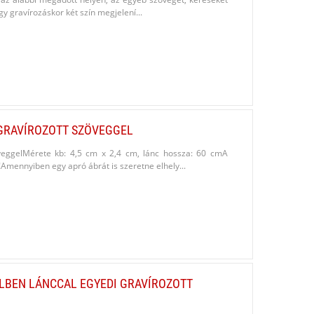
y gravírozáskor két szín megjelení...
GRAVÍROZOTT SZÖVEGGEL
veggelMérete kb: 4,5 cm x 2,4 cm, lánc hossza: 60 cmA
!Amennyiben egy apró ábrát is szeretne elhely...
ELBEN LÁNCCAL EGYEDI GRAVÍROZOTT