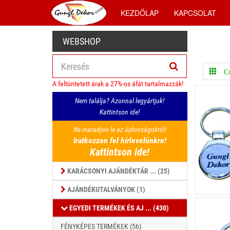
KEZDŐLAP
KAPCSOLAT
WEBSHOP
Cs
A feltüntetett árak a 27%-os áfát tartalmazzák!
Nem találja? Azonnal legyártjuk!
Kattintson ide!
Ne maradjon le az újdonságokról!
Iratkozzon fel hírlevelünkre!
Kattintson ide!
KARÁCSONYI AJÁNDÉKTÁR ... (25)
AJÁNDÉKUTALVÁNYOK (1)
EGYEDI TERMÉKEK ÉS AJ ... (430)
FÉNYKÉPES TERMÉKEK (56)