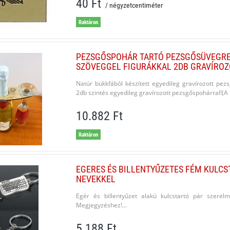
40 Ft
/ négyzetcentiméter
Raktáron
PEZSGŐSPOHÁR TARTÓ PEZSGŐSÜVEGRE 
SZÖVEGGEL FIGURÁKKAL 2DB GRAVÍRO
Natúr bükkfából készített egyedileg gravírozott pe
2db szintés egyedileg gravírozott pezsgőspohárral!(A p
10.882 Ft
Raktáron
EGERES ÉS BILLENTYŰZETES FÉM KULC
NEVEKKEL
Egér és billentyűzet alakú kulcstartó pár szerel
Megjegyzéshez!...
5.188 Ft