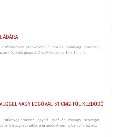
ALÁDÁRA
3,5 cmSzendvics szerkezetű 2 mm-es műanyag lemezen,
ott névtábla postaládára:Mérete: kb. 15 x 1,5 cm...
ÖVEGGEL VAGY LOGÓVAL 51 CM2-TŐL KEZDŐDŐ
g műanyaglemezAz egyedi grafikát és/vagy szöveget
dő területű gravírtáblára értendő!Amennyiben 51cm2 al...