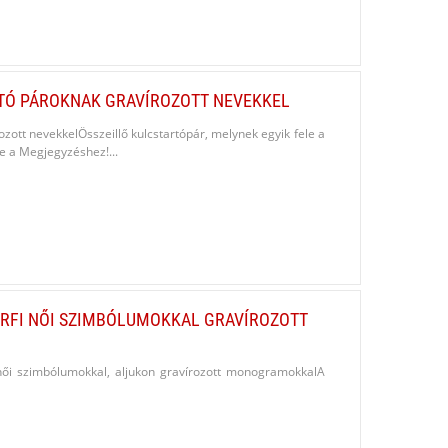
RTÓ PÁROKNAK GRAVÍROZOTT NEVEKKEL
ozott nevekkelÖsszeillő kulcstartópár, melynek egyik fele a
 be a Megjegyzéshez!...
RFI NŐI SZIMBÓLUMOKKAL GRAVÍROZOTT
i női szimbólumokkal, aljukon gravírozott monogramokkalA