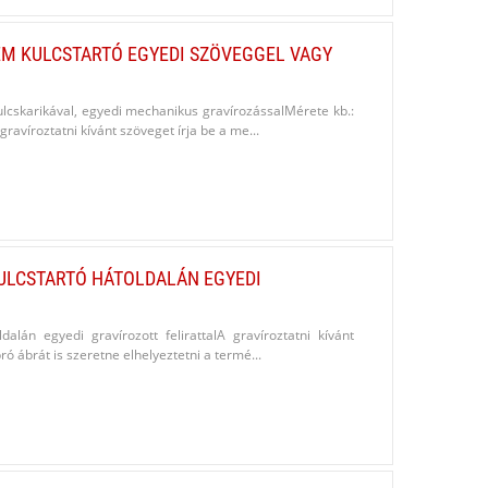
ÉM KULCSTARTÓ EGYEDI SZÖVEGGEL VAGY
kulcskarikával, egyedi mechanikus gravírozássalMérete kb.:
íroztatni kívánt szöveget írja be a me...
ULCSTARTÓ HÁTOLDALÁN EGYEDI
alán egyedi gravírozott felirattalA gravíroztatni kívánt
 ábrát is szeretne elhelyeztetni a termé...