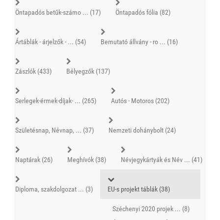
Öntapadós betűk-számo ... (17)
Öntapadós fólia (82)
Ártáblák - árjelzők - ... (54)
Bemutató állvány - ro ... (16)
Zászlók (433)
Bélyegzők (137)
Serlegek-érmek-díjak- ... (265)
Autós - Motoros (202)
Születésnap, Névnap, ... (37)
Nemzeti dohánybolt (24)
Naptárak (26)
Meghívók (38)
Névjegykártyák és Név ... (41)
Diploma, szakdolgozat ... (3)
EU-s projekt táblák (38)
Széchenyi 2020 projek ... (8)