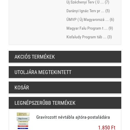
Új Széchenyi Terv ( Ú ... (7)
Darányi Ignác Terv pr ... (5)
ÚMVP ( Új Magyarorszá ... (6)
Magyar Falu Program t ... (9)
Kisfaludy Program táb ... (3)
AKCIÓS TERMÉKEK
UTOLJÁRA MEGTEKINTETT
KOSÁR
LEGNÉPSZERŰBB TERMÉKEK
Gravírozott névtábla ajtóra-postaládára
1.850 Ft