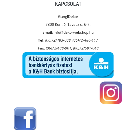
KAPCSOLAT
GunglDekor
7300 Komló, Tavasz u. 6-7.
Email:
info@dekorwebshop.hu
Tel:
(06)72/483-008, (06)72/486-117
Fax:
(06)72/488-901, (06)72/581-048