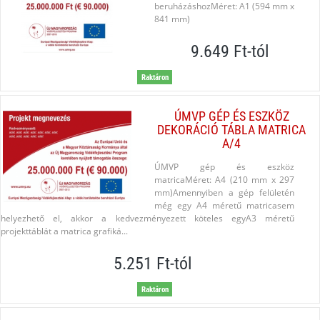
beruházáshozMéret: A1 (594 mm x
841 mm)
9.649 Ft-tól
Raktáron
ÚMVP GÉP ÉS ESZKÖZ
DEKORÁCIÓ TÁBLA MATRICA
A/4
ÚMVP gép és eszköz
matricaMéret: A4 (210 mm x 297
mm)Amennyiben a gép felületén
még egy A4 méretű matricasem
helyezhető el, akkor a kedvezményezett köteles egyA3 méretű
projekttáblát a matrica grafiká...
5.251 Ft-tól
Raktáron