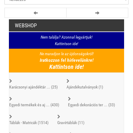
WEBSHOP
Nem találja? Azonnal legyártjuk!
Kattintson ide!
Ne maradjon le az újdonságokról!
Iratkozzon fel hírlevelünkre!
Kattintson ide!
Karácsonyi ajándéktár ... (25)
Ajándékutalványok (1)
Egyedi termékek és aj ... (430)
Egyedi dekorációs ter ... (33)
Táblák - Matricák (1514)
Gravírtáblák (11)