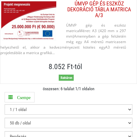
ÚMVP GÉP ÉS ESZKÖZ
DEKORÁCIÓ TÁBLA MATRICA
A/3
ÚMVP gép és eszköz
matricaMéret: A3 (420 mm x 297
mm)Amennyiben a gép felületén
még egy A4 méretű matricasem
helyezhető el, akkor a kedvezményezett köteles egyA3 méretű
projekttáblát a matrica grafiká...
8.052 Ft-tól
Raktáron
összesen: 6 találat 1/1 oldalon
Csempe