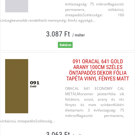
évVastagság: 75 mikronRagasztó:
permanens, vízbázisú,
öntapadósSzélessége: 160
cmLegkevesebb rendelhető mennyiség: 6mAz egységá...
3.087 Ft
/ méter
Raktáron
091 ORACAL 641 GOLD
ARANY 100CM SZÉLES
ÖNTAPADÓS DEKOR FÓLIA
TAPÉTA VINYL FÉNYES MATT
ORACAL 641 ECONOMY CAL
METÁLMonomer plotterfólia sík
felületre, ezüst, arany és réz
fényes és matt színbenKültéri
élettartam: 3 évVastagság: 75
mikronRagasztó: permanens,
vízbázisú, öntapadósSzélesség...
3.063 Ft