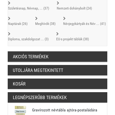
Születésnap, Névnap, ... (37)
Nemzeti dohánybolt (24)
Naptárak (26)
Meghívók (38)
Névjegykártyák és Név ... (41)
Diploma, szakdolgozat ... (3)
EU-s projekt táblák (38)
AKCIÓS TERMÉKEK
UTOLJÁRA MEGTEKINTETT
KOSÁR
LEGNÉPSZERŰBB TERMÉKEK
Gravírozott névtábla ajtóra-postaládára