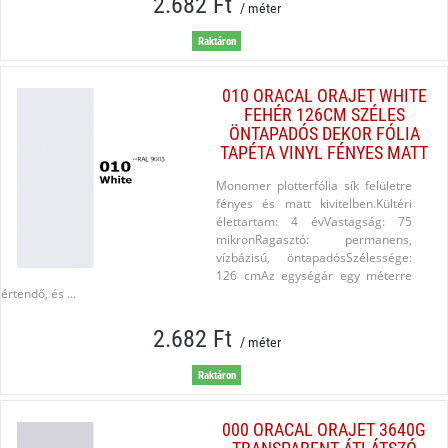
2.682 Ft
/ méter
Raktáron
010 ORACAL ORAJET WHITE
FEHÉR 126CM SZÉLES
ÖNTAPADÓS DEKOR FÓLIA
TAPÉTA VINYL FÉNYES MATT
Monomer plotterfólia sík felületre
fényes és matt kivitelben.Kültéri
élettartam: 4 évVastagság: 75
mikronRagasztó: permanens,
vízbázisú, öntapadósSzélessége:
126 cmAz egységár egy méterre
értendő, és ...
2.682 Ft
/ méter
Raktáron
000 ORACAL ORAJET 3640G