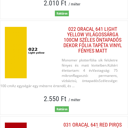
2.010 Ft
/ méter
Raktáron
022 ORACAL 641 LIGHT
YELLOW VILÁGOSSÁRGA
100CM SZÉLES ÖNTAPADÓS
DEKOR FÓLIA TAPÉTA VINYL
FÉNYES MATT
Monomer plotterfólia sík felületre
fényes és matt kivitelben.Kültéri
élettartam: 4 évVastagság: 75
mikronRagasztó: permanens,
vízbázisú, öntapadósSzélessége:
100 cmAz egységár egy méterre értendő, és ...
2.550 Ft
/ méter
Raktáron
031 ORACAL 641 RED PIROS