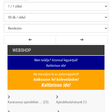
WEBSHOP
Nem találja? Azonnal legyártjuk!
Kattintson ide!
Ne maradjon le az újdonságokról!
Iratkozzon fel hírlevelünkre!
Kattintson ide!
Karácsonyi ajándéktár ... (25)
Ajándékutalványok (1)