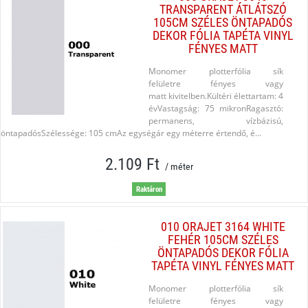
TRANSPARENT ÁTLÁTSZÓ
105CM SZÉLES ÖNTAPADÓS
DEKOR FÓLIA TAPÉTA VINYL
FÉNYES MATT
Monomer plotterfólia sík
felületre fényes vagy
matt kivitelben.Kültéri élettartam: 4
évVastagság: 75 mikronRagasztó:
permanens, vízbázisú,
öntapadósSzélessége: 105 cmAz egységár egy méterre értendő, é...
2.109 Ft
/ méter
Raktáron
010 ORAJET 3164 WHITE
FEHÉR 105CM SZÉLES
ÖNTAPADÓS DEKOR FÓLIA
TAPÉTA VINYL FÉNYES MATT
Monomer plotterfólia sík
felületre fényes vagy