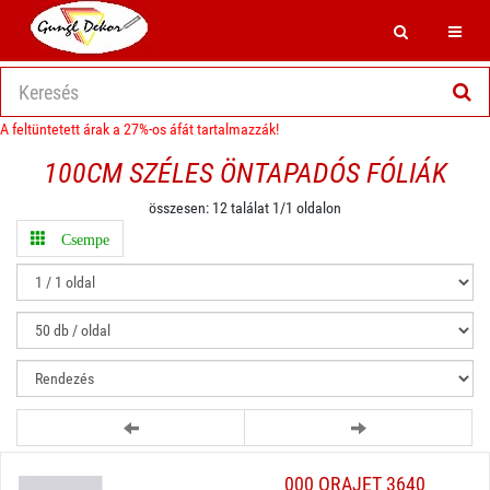
Search
Toggl
A feltüntetett árak a 27%-os áfát tartalmazzák!
100CM SZÉLES ÖNTAPADÓS FÓLIÁK
összesen: 12 találat 1/1 oldalon
Csempe
000 ORAJET 3640