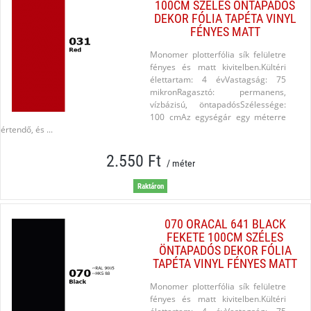
100CM SZÉLES ÖNTAPADÓS
DEKOR FÓLIA TAPÉTA VINYL
FÉNYES MATT
Monomer plotterfólia sík felületre
fényes és matt kivitelben.Kültéri
élettartam: 4 évVastagság: 75
mikronRagasztó: permanens,
vízbázisú, öntapadósSzélessége:
100 cmAz egységár egy méterre
értendő, és ...
2.550 Ft
/ méter
Raktáron
070 ORACAL 641 BLACK
FEKETE 100CM SZÉLES
ÖNTAPADÓS DEKOR FÓLIA
TAPÉTA VINYL FÉNYES MATT
Monomer plotterfólia sík felületre
fényes és matt kivitelben.Kültéri