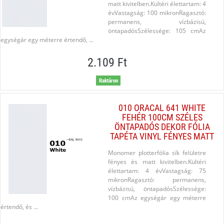
matt kivitelben.Kültéri élettartam: 4
évVastagság: 100 mikronRagasztó:
permanens, vízbázisú,
öntapadósSzélessége: 105 cmAz
egységár egy méterre értendő, ...
2.109 Ft
Raktáron
010 ORACAL 641 WHITE
FEHÉR 100CM SZÉLES
ÖNTAPADÓS DEKOR FÓLIA
TAPÉTA VINYL FÉNYES MATT
Monomer plotterfólia sík felületre
fényes és matt kivitelben.Kültéri
élettartam: 4 évVastagság: 75
mikronRagasztó: permanens,
vízbázisú, öntapadósSzélessége:
100 cmAz egységár egy méterre
értendő, és ...