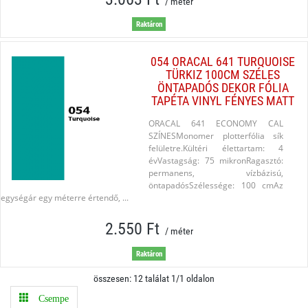
/ méter
Raktáron
054 ORACAL 641 TURQUOISE
TÜRKIZ 100CM SZÉLES
ÖNTAPADÓS DEKOR FÓLIA
TAPÉTA VINYL FÉNYES MATT
ORACAL 641 ECONOMY CAL
SZÍNESMonomer plotterfólia sík
felületre.Kültéri élettartam: 4
évVastagság: 75 mikronRagasztó:
permanens, vízbázisú,
öntapadósSzélessége: 100 cmAz
egységár egy méterre értendő, ...
2.550 Ft
/ méter
Raktáron
összesen: 12 találat 1/1 oldalon
Csempe