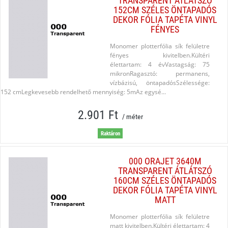
TRANSPARENT ÁTLÁTSZÓ
152CM SZÉLES ÖNTAPADÓS
DEKOR FÓLIA TAPÉTA VINYL
FÉNYES
Monomer plotterfólia sík felületre
fényes kivitelben.Kültéri
élettartam: 4 évVastagság: 75
mikronRagasztó: permanens,
vízbázisú, öntapadósSzélessége:
152 cmLegkevesebb rendelhető mennyiség: 5mAz egysé...
2.901 Ft
/ méter
Raktáron
000 ORAJET 3640M
TRANSPARENT ÁTLÁTSZÓ
160CM SZÉLES ÖNTAPADÓS
DEKOR FÓLIA TAPÉTA VINYL
MATT
Monomer plotterfólia sík felületre
matt kivitelben.Kültéri élettartam: 4