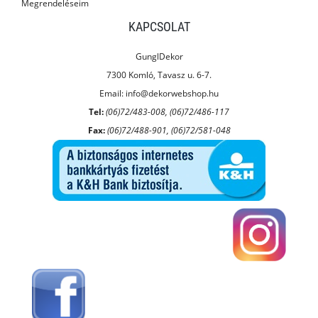
Megrendeléseim
KAPCSOLAT
GunglDekor
7300 Komló, Tavasz u. 6-7.
Email:
info@dekorwebshop.hu
Tel:
(06)72/483-008, (06)72/486-117
Fax:
(06)72/488-901, (06)72/581-048