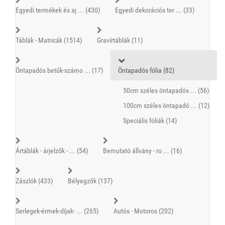
Egyedi termékek és aj ... (430)
Egyedi dekorációs ter ... (33)
Táblák - Matricák (1514)
Gravírtáblák (11)
Öntapadós betűk-számo ... (17)
Öntapadós fólia (82)
50cm széles öntapadós ... (56)
100cm széles öntapadó ... (12)
Speciális fóliák (14)
Ártáblák - árjelzők - ... (54)
Bemutató állvány - ro ... (16)
Zászlók (433)
Bélyegzők (137)
Serlegek-érmek-díjak- ... (265)
Autós - Motoros (202)