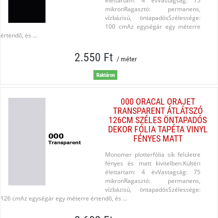
élettartam: 4 évVastagság: 75
mikronRagasztó: permanens,
vízbázisú, öntapadósSzélessége:
100 cmAz egységár egy méterre
értendő, és ...
2.550 Ft
/ méter
Raktáron
000 ORACAL ORAJET
TRANSPARENT ÁTLÁTSZÓ
126CM SZÉLES ÖNTAPADÓS
DEKOR FÓLIA TAPÉTA VINYL
FÉNYES MATT
Monomer plotterfólia sík felületre
fényes és matt kivitelben.Kültéri
élettartam: 4 évVastagság: 75
mikronRagasztó: permanens,
vízbázisú, öntapadósSzélessége:
126 cmAz egységár egy méterre értendő, és ...