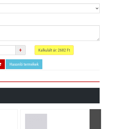
+
Kalkulált ár:
2682
Ft
Hasonló termékek