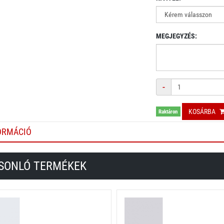
MEGJEGYZÉS:
Mennyiség
-
KOSÁRBA
Raktáron
ORMÁCIÓ
SONLÓ TERMÉKEK