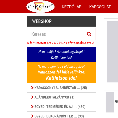
KEZDŐLAP
KAPCSOLAT
WEBSHOP
A feltüntetett árak a 27%-os áfát tartalmazzák!
Nem találja? Azonnal legyártjuk!
Kattintson ide!
Ne maradjon le az újdonságokról!
Iratkozzon fel hírlevelünkre!
Kattintson ide!
KARÁCSONYI AJÁNDÉKTÁR ... (25)
AJÁNDÉKUTALVÁNYOK (1)
EGYEDI TERMÉKEK ÉS AJ ... (430)
EGYEDI DEKORÁCIÓS TER ... (33)