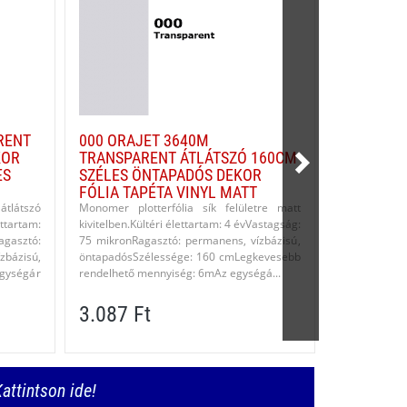
RENT
000 ORAJET 3640M
000 ORAJ
KOR
TRANSPARENT ÁTLÁTSZÓ 160CM
ÁTLÁTSZÓ
ES
SZÉLES ÖNTAPADÓS DEKOR
ÖNTAPADÓ
FÓLIA TAPÉTA VINYL MATT
TAPÉTA V
átlátszó
Monomer plotterfólia sík felületre matt
Monomer plot
ettartam:
kivitelben.Kültéri élettartam: 4 évVastagság:
vagy matt ki
gasztó:
75 mikronRagasztó: permanens, vízbázisú,
évVastags
isú,
öntapadósSzélessége: 160 cmLegkevesebb
perman
gységár
rendelhető mennyiség: 6mAz egységá...
öntapadósSz
egy méterre é
3.087 Ft
2.109 F
attintson ide!