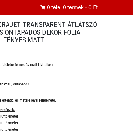
0
tétel
0
termék -
0
Ft
ORAJET TRANSPARENT ÁTLÁTSZÓ
S ÖNTAPADÓS DEKOR FÓLIA
L FÉNYES MATT
felületre fényes és matt kivitelben.
zbázisú, öntapadós
 értendő, és méteresével rendelhető.
ezmények:
ruttó/méter
ruttó/méter
bruttó/méter