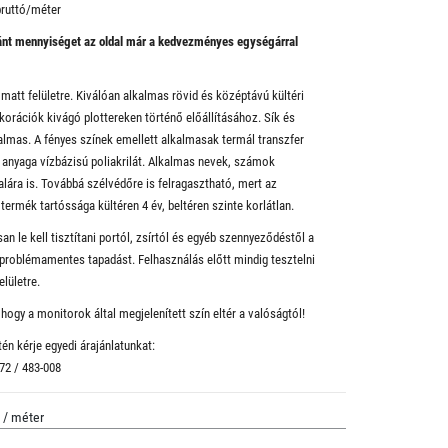
ruttó/méter
vánt mennyiséget az oldal már a kedvezményes egységárral
 matt felületre. Kiválóan alkalmas rövid és középtávú kültéri
ekorációk kivágó plottereken történő előállításához. Sík és
lkalmas. A fényes színek emellett alkalmasak termál transzfer
 anyaga vízbázisú poliakrilát. Alkalmas nevek, számok
alára is. Továbbá szélvédőre is felragasztható, mert az
termék tartóssága kültéren 4 év, beltéren szinte korlátlan.
an le kell tisztítani portól, zsírtól és egyéb szennyeződéstől a
 a problémamentes tapadást. Felhasználás előtt mindig tesztelni
elületre.
hogy a monitorok által megjelenített szín eltér a valóságtól!
én kérje egyedi árajánlatunkat:
 72 / 483-008
/ méter