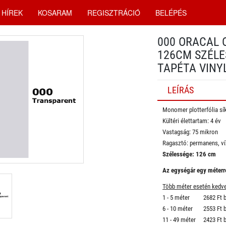
HÍREK
KOSARAM
REGISZTRÁCIÓ
BELÉPÉS
000 ORACAL 
126CM SZÉLE
TAPÉTA VINY
LEÍRÁS
Monomer plotterfólia sík 
Kültéri élettartam: 4 év
Vastagság: 75 mikron
Ragasztó: permanens, ví
Szélessége: 126 cm
Az egységár egy méterre
Több méter esetén kedv
1 - 5 méter 2682 Ft b
6 - 10 méter 2553 Ft b
11 - 49 méter 2423 Ft 