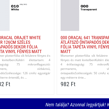
ORACAL ORAJET WHITE
000 ORACAL 641 TRANSPA
R 126CM SZÉLES
ÁTLÁTSZÓ ÖNTAPADÓS DE
PADÓS DEKOR FÓLIA
FÓLIA TAPÉTA VINYL FÉNY
TA VINYL FÉNYES MATT
MATT
r plotterfólia sík felületre fényes és
Monomer plotterfólia sík felületre 
kivitelben.Kültéri élettartam: 4
fényes és matt kivitelbenKültéri él
stagság: 75 mikronRagasztó:
4 évVastagság: 75 mikronRa
manens, vízbázisú,
permanens, vízbáz
adósSzélessége: 126 cmAz egységár
öntapadósSzélességek: 50 cmAz e
terre értendő, és ...
egy méterre érte...
82 Ft
982 Ft
Nem találja? Azonnal legyártjuk! K