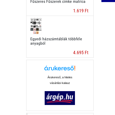
Fűszeres Fűszerek cimke matrica
1.619 Ft
Egyedi házszámtáblák többféle
anyagból
4.695 Ft
Árukereső, a hiteles
vásárlási kalauz