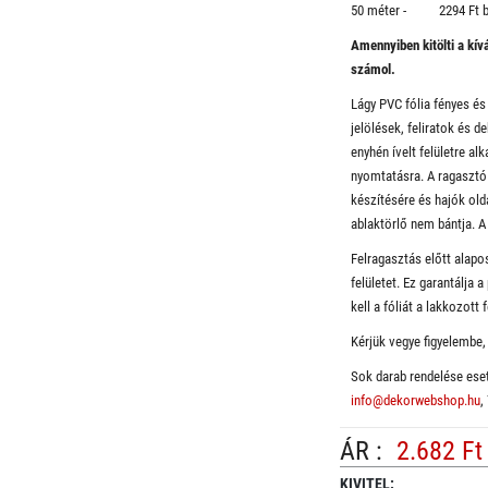
50 méter - 2294 Ft b
Amennyiben kitölti a kí
számol.
Lágy PVC fólia fényes és
jelölések, feliratok és d
enyhén ívelt felületre a
nyomtatásra. A ragasztó
készítésére és hajók old
ablaktörlő nem bántja. A 
Felragasztás előtt alapos
felületet. Ez garantálja
kell a fóliát a lakkozott f
Kérjük vegye figyelembe, 
Sok darab rendelése eset
info@dekorwebshop.hu
,
ÁR :
2.682 Ft
KIVITEL: