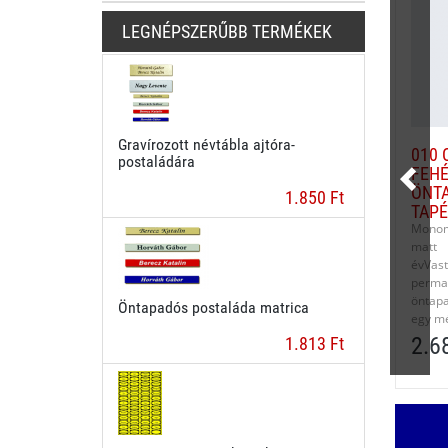
LEGNÉPSZERŰBB TERMÉKEK
Gravírozott névtábla ajtóra-
010 
postaládára
FEHÉ
ÖNTA
1.850 Ft
TAPÉ
Monome
matt 
évVa
per
öntap
Öntapadós postaláda matrica
egy mé
2.6
1.813 Ft