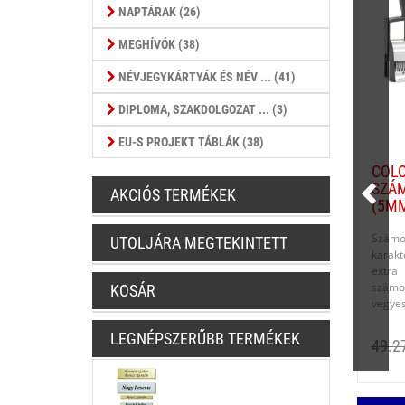
NAPTÁRAK (26)
MEGHÍVÓK (38)
NÉVJEGYKÁRTYÁK ÉS NÉV ... (41)
DIPLOMA, SZAKDOLGOZAT ... (3)
EU-S PROJEKT TÁBLÁK (38)
COLO
SZÁ
AKCIÓS TERMÉKEK
(5MM
Számo
UTOLJÁRA MEGTEKINTETT
karak
extra
számok
KOSÁR
vegyes
LEGNÉPSZERŰBB TERMÉKEK
49.2