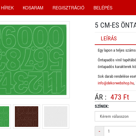
HÍREK
KOSARAM
REGISZTRÁCIÓ
BELÉPÉS
5 CM-ES ÖNT
LEÍRÁS
Egy lapon a teljes számso
Öntapadós vinil tapétábó
öntapadós karakterek kö
Sok darab rendelése eset
info@dekorwebshop.hu
,
ÁR :
473 Ft
SZÍNEK:
Mennyiség
-