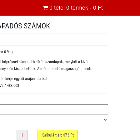
0
tétel
0
termék -
0
Ft
APADÓS SZÁMOK
r 0-9-ig
l hőpréssel stancolt betű és számlapok, melyből a kívánt
nnyedén kiszedhetőek. A méret a betű magasságát jelenti.
én kérje egyedi árajánlatunkat:
 72 / 483-008
+
Kalkulált ár:
473
Ft