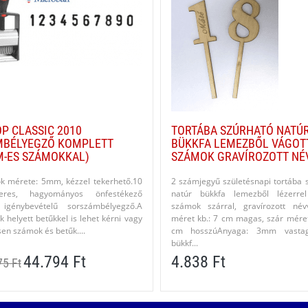
P CLASSIC 2010
TORTÁBA SZÚRHATÓ NATÚ
MBÉLYEGZŐ KOMPLETT
BÜKKFA LEMEZBŐL VÁGOT
-ES SZÁMOKKAL)
SZÁMOK GRAVÍROZOTT NÉ
k mérete: 5mm, kézzel tekerhető.10
2 számjegyű születésnapi tortába 
teres, hagyományos önfestékező
natúr bükkfa lemezből lézerrel
 igénybevételű sorszámbélyegző.A
számok szárral, gravírozott név
 helyett betűkkel is lehet kérni vagy
méret kb.: 7 cm magas, szár méret
en számok és betűk....
cm hosszúAnyaga: 3mm vasta
bükkf...
44.794 Ft
4.838 Ft
75 Ft