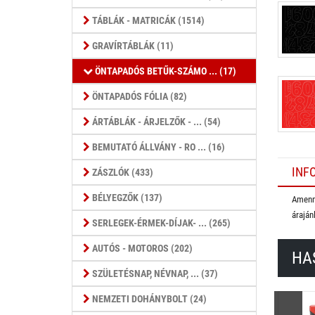
TÁBLÁK - MATRICÁK (1514)
GRAVÍRTÁBLÁK (11)
ÖNTAPADÓS BETŰK-SZÁMO ... (17)
ÖNTAPADÓS FÓLIA (82)
ÁRTÁBLÁK - ÁRJELZŐK - ... (54)
BEMUTATÓ ÁLLVÁNY - RO ... (16)
INF
ZÁSZLÓK (433)
BÉLYEGZŐK (137)
Amenny
áraján
SERLEGEK-ÉRMEK-DÍJAK- ... (265)
AUTÓS - MOTOROS (202)
HA
SZÜLETÉSNAP, NÉVNAP, ... (37)
NEMZETI DOHÁNYBOLT (24)