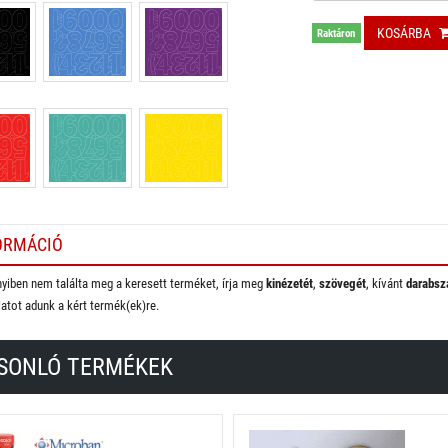
KOSÁRBA
Raktáron
ORMÁCIÓ
iben nem találta meg a keresett terméket, írja meg
kinézetét
,
szövegét
, kívánt
darabsz
latot adunk a kért termék(ek)re.
SONLÓ TERMÉKEK