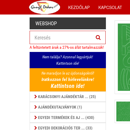
KEZDŐLAP
KAPCSOLAT
WEBSHOP
A feltüntetett árak a 27%-os áfát tartalmazzák!
Nem találja? Azonnal legyártjuk!
Kattintson ide!
Ne maradjon le az újdonságokról!
Iratkozzon fel hírlevelünkre!
Kattintson ide!
KARÁCSONYI AJÁNDÉKTÁR ... (25)
AJÁNDÉKUTALVÁNYOK (1)
EGYEDI TERMÉKEK ÉS AJ ... (430)
EGYEDI DEKORÁCIÓS TER ... (33)