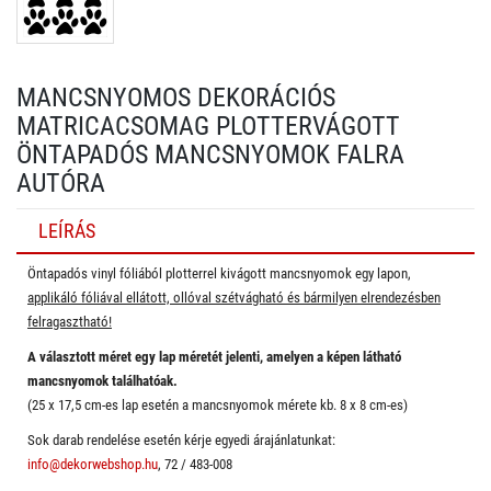
MANCSNYOMOS DEKORÁCIÓS
MATRICACSOMAG PLOTTERVÁGOTT
ÖNTAPADÓS MANCSNYOMOK FALRA
AUTÓRA
LEÍRÁS
Öntapadós vinyl fóliából plotterrel kivágott mancsnyomok egy lapon,
applikáló fóliával ellátott, ollóval szétvágható és bármilyen elrendezésben
felragasztható!
A választott méret egy lap méretét jelenti, amelyen a képen látható
mancsnyomok találhatóak.
(25 x 17,5 cm-es lap esetén a mancsnyomok mérete kb. 8 x 8 cm-es)
Sok darab rendelése esetén kérje egyedi árajánlatunkat:
info@dekorwebshop.hu
, 72 / 483-008