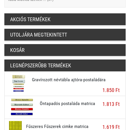
AKCIÓS TERMÉKEK
UTOLJÁRA MEGTEKINTETT
KOSÁR
LEGNÉPSZERŰBB TERMÉKEK
Gravírozott névtábla ajtóra-postaládára
1.850 Ft
Öntapadós postaláda matrica
1.813 Ft
Fűszeres Fűszerek cimke matrica
1.619 Ft