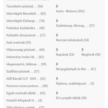
Tűzvédelmi jelzések ... (56)
Autós - Motoros (202)
Utánvilágító Menekülé ... (83)
Utánvilágító Elsősegé ... (18)
Születésnap, Névnap, ... (37)
Parkolási, közlekedés ... (40)
Hulladék, környezetvé ... (27)
Nemzeti dohánybolt (24)
Autó matricák (29)
Villamossági jelzések ... (68)
Naptárak (26)
Meghívók (38)
Intézményi Irodai Isk ... (62)
Idegennyelvű, többnye ... (39)
Névjegykártyák és Név ... (41)
Szállítási jelzések ... (57)
ADR Bárcák CLP - GHS ... (62)
Diploma, szakdolgozat ... (3)
Humoros vicces poénos ... (68)
Egyéb matricák táblák ... (65)
EU-s projekt táblák (38)
Vásárlói kifogások tö ... (4)
Tábla Matrica szettek ... (37)