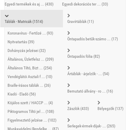
Egyedi termékek és aj ... (430)
Egyedi dekorációs ter ... (33)
Táblák - Matricák (1514)
Gravírtáblák (11)
Koronavírus - Fertőzé ... (93)
Öntapadós betűk-számo ... (17)
Nyitvatartás (39)
Dohányzás jelzései (32)
Öntapadós fólia (82)
Általános, Üzletfelsz ... (209)
Általános Tiltó, Bizt ... (254)
Ártáblák - árjelzők - ... (54)
Vendéglátói Asztali f ... (10)
Braille-írásos táblák ... (26)
Bemutató állvány - ro ... (16)
Kiadó - Eladó (56)
Köjálos szett / HACCP ... (4)
Zászlók (433)
Bélyegzők (137)
Piktogramos Tiltó jel ... (108)
Figyelmeztető jelzése ... (102)
Serlegek-érmek-díjak- ... (265)
Munkavédelmi Rendelke ... (87)