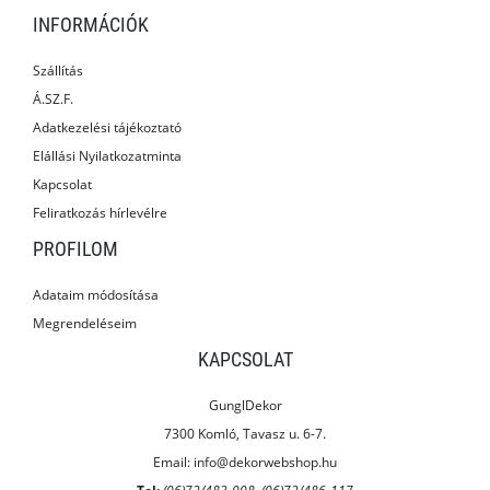
INFORMÁCIÓK
Szállítás
Á.SZ.F.
Adatkezelési tájékoztató
Elállási Nyilatkozatminta
Kapcsolat
Feliratkozás hírlevélre
PROFILOM
Adataim módosítása
Megrendeléseim
KAPCSOLAT
GunglDekor
7300 Komló, Tavasz u. 6-7.
Email:
info@dekorwebshop.hu