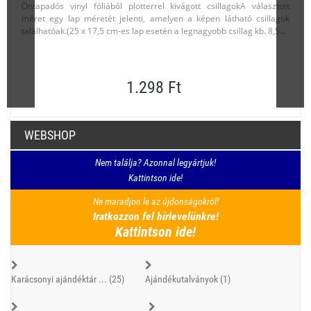
Öntapadós vinyl fóliából plotterrel kivágott csillagokA választott
méret egy lap méretét jelenti, amelyen a képen látható csillagok
találhatóak.(25 x 17,5 cm-es lap esetén a legnagyobb csillag kb. 8,5...
1.298 Ft
WEBSHOP
Nem találja? Azonnal legyártjuk!
Kattintson ide!
Ne maradjon le az újdonságokról!
Iratkozzon fel hírlevelünkre!
Kattintson ide!
Karácsonyi ajándéktár ... (25)
Ajándékutalványok (1)