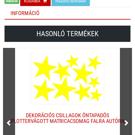
KOSÁRBA
Hasonló termékek
Raktáron
INFORMÁCIÓ
HASONLÓ TERMÉKEK
DEKORÁCIÓS CSILLAGOK ÖNTAPADÓS
PLOTTERVÁGOTT MATRICACSOMAG FALRA AUTÓRA