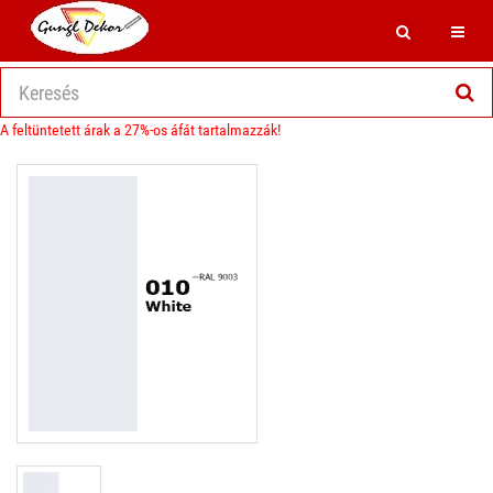
Search
Toggl
A feltüntetett árak a 27%-os áfát tartalmazzák!