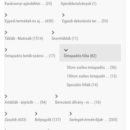
Karácsonyi ajándéktár ... (25)
Ajándékutalványok (1)
Egyedi termékek és aj ... (430)
Egyedi dekorációs ter ... (33)
Táblák - Matricák (1514)
Gravírtáblák (11)
Öntapadós betűk-számo ... (17)
Öntapadós fólia (82)
50cm széles öntapadós ... (56)
100cm széles öntapadó ... (12)
Speciális fóliák (14)
Ártáblák - árjelzők - ... (54)
Bemutató állvány - ro ... (16)
Zászlók (433)
Bélyegzők (137)
Serlegek-érmek-díjak- ... (265)