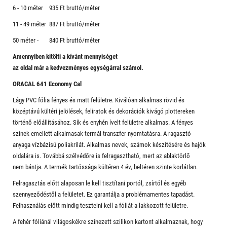
6 - 10 méter 935 Ft bruttó/méter
11 - 49 méter 887 Ft bruttó/méter
50 méter - 840 Ft bruttó/méter
Amennyiben kitölti a kívánt mennyiséget
az oldal már a kedvezményes egységárral számol.
ORACAL 641 Economy Cal
Lágy PVC fólia fényes és matt felületre. Kiválóan alkalmas rövid és
középtávú kültéri jelölések, feliratok és dekorációk kivágó plottereken
történő előállításához. Sík és enyhén ívelt felületre alkalmas. A fényes
színek emellett alkalmasak termál transzfer nyomtatásra. A ragasztó
anyaga vízbázisú poliakrilát. Alkalmas nevek, számok készítésére és hajók
oldalára is. Továbbá szélvédőre is felragasztható, mert az ablaktörlő
nem bántja. A termék tartóssága kültéren 4 év, beltéren szinte korlátlan.
Felragasztás előtt alaposan le kell tisztítani portól, zsírtól és egyéb
szennyeződéstől a felületet. Ez garantálja a problémamentes tapadást.
Felhasználás előtt mindig tesztelni kell a fóliát a lakkozott felületre.
A fehér fóliánál világoskékre színezett szilikon kartont alkalmaznak, hogy