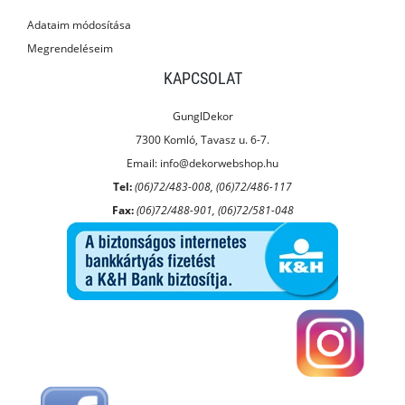
Adataim módosítása
Megrendeléseim
KAPCSOLAT
GunglDekor
7300 Komló, Tavasz u. 6-7.
Email:
info@dekorwebshop.hu
Tel:
(06)72/483-008, (06)72/486-117
Fax:
(06)72/488-901, (06)72/581-048