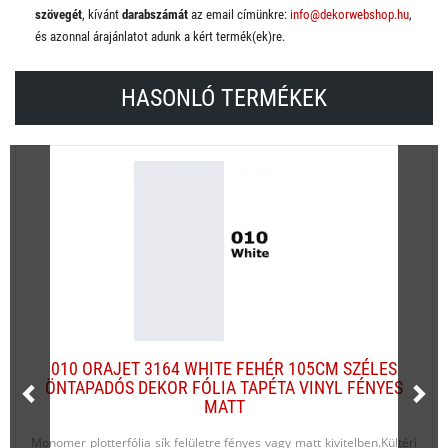
szövegét
, kívánt
darabszámát
az email címünkre:
info@dekorwebshop.hu
,
és azonnal árajánlatot adunk a kért termék(ek)re.
HASONLÓ TERMÉKEK
010 ORAJET 3164 WHITE FEHÉR 105CM SZÉLES
ÖNTAPADÓS DEKOR FÓLIA TAPÉTA VINYL FÉNYES
MATT
Monomer plotterfólia sík felületre fényes vagy matt kivitelben.Kültéri