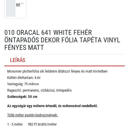
010 ORACAL 641 WHITE FEHÉR
ÖNTAPADÓS DEKOR FÓLIA TAPÉTA VINYL
FÉNYES MATT
LEÍRÁS
Monomer plotterfólia sík felületre átlátszó fényes és matt kivitelben
Kültéri élettartam: 4 év
Vastagság: 75 mikron
Ragasztó: permanens, vízbázisú, öntapadós
Szélességek: 50 cm
Az egységár egy méterre értendő, és méteresével rendelhető.
Több méter esetén kedvezmények:
1 - 5 méter 982 Ft bruttó/méter