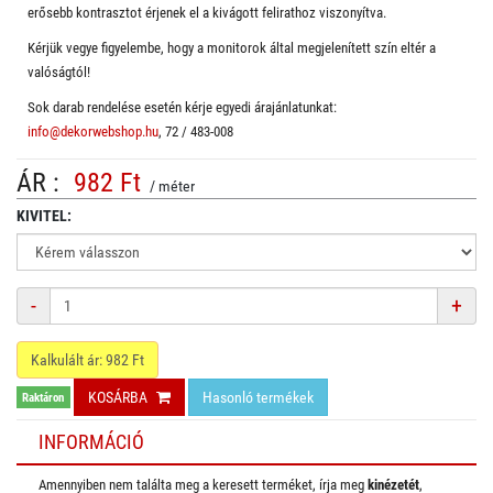
erősebb kontrasztot érjenek el a kivágott felirathoz viszonyítva.
Kérjük vegye figyelembe, hogy a monitorok által megjelenített szín eltér a
valóságtól!
Sok darab rendelése esetén kérje egyedi árajánlatunkat:
info@dekorwebshop.hu
, 72 / 483-008
ÁR :
982 Ft
/ méter
KIVITEL:
Mennyiség
-
+
Kalkulált ár:
982
Ft
KOSÁRBA
Hasonló termékek
Raktáron
INFORMÁCIÓ
Amennyiben nem találta meg a keresett terméket, írja meg
kinézetét
,