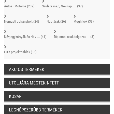
Autós - Motoros (202)
Születésnap, Névnap, ... (37)
Nemzeti dohánybolt (24)
Naptárak (26)
Meghívók (38)
Névjegykártyák és Név ... (41)
Diploma, szakdolgozat ... (3)
EU-s projekt táblák (38)
AKCIÓS TERMÉKEK
UTOLJÁRA MEGTEKINTETT
KOSÁR
LEGNÉPSZERŰBB TERMÉKEK