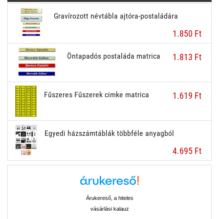
Gravírozott névtábla ajtóra-postaládára
1.850 Ft
Öntapadós postaláda matrica
1.813 Ft
Fűszeres Fűszerek cimke matrica
1.619 Ft
Egyedi házszámtáblák többféle anyagból
4.695 Ft
Árukereső, a hiteles
vásárlási kalauz