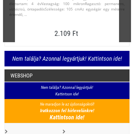
élettartam: 4 évVastagság: 100 mikronRagasztó: permanens,
vízbázisú, öntapadósSzélessége: 105 cmAz egységár egy méterre
értendő, ...
2.109 Ft
Nem találja? Azonnal legyártjuk! Kattintson ide!
WEBSHOP
Nem találja? Azonnal legyártjuk!
Kattintson ide!
Ne maradjon le az újdonságokról!
Iratkozzon fel hírlevelünkre!
Kattintson ide!