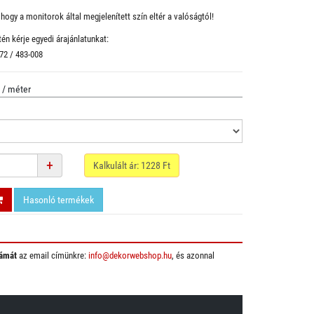
hogy a monitorok által megjelenített szín eltér a valóságtól!
én kérje egyedi árajánlatunkat:
 72 / 483-008
/ méter
+
Kalkulált ár:
1228
Ft
Hasonló termékek
ámát
az email címünkre:
info@dekorwebshop.hu
, és azonnal