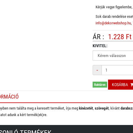
Kérjük vegye figyelembe, 
Sok darab rendelése eset
info@dekorwebshop.hu
,
ÁR :
1.228 Ft
KIVITEL:
Mennyiség
-
KOSÁRBA
Raktáron
ORMÁCIÓ
iben nem találta meg a keresett terméket, írja meg
kinézetét
,
szövegét
, kívánt
darabsz
latot adunk a kért termék(ek)re.