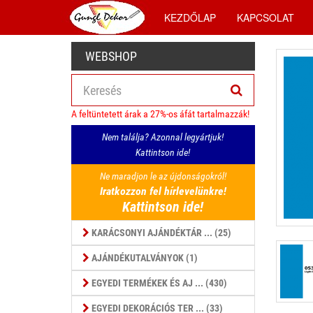
KEZDŐLAP
KAPCSOLAT
WEBSHOP
A feltüntetett árak a 27%-os áfát tartalmazzák!
Nem találja? Azonnal legyártjuk!
Kattintson ide!
Ne maradjon le az újdonságokról!
Iratkozzon fel hírlevelünkre!
Kattintson ide!
KARÁCSONYI AJÁNDÉKTÁR ... (25)
AJÁNDÉKUTALVÁNYOK (1)
EGYEDI TERMÉKEK ÉS AJ ... (430)
EGYEDI DEKORÁCIÓS TER ... (33)