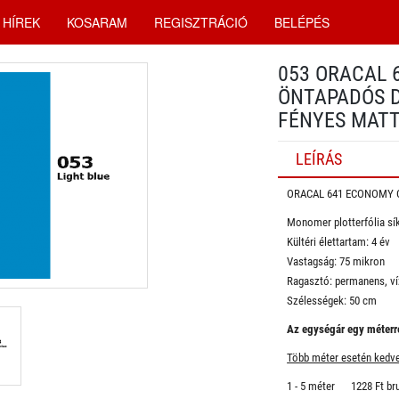
HÍREK
KOSARAM
REGISZTRÁCIÓ
BELÉPÉS
053 ORACAL 
ÖNTAPADÓS D
FÉNYES MAT
LEÍRÁS
ORACAL 641 ECONOMY 
Monomer plotterfólia sík
Kültéri élettartam: 4 év
Vastagság: 75 mikron
Ragasztó: permanens, ví
Szélességek: 50 cm
Az egységár egy méterre
Több méter esetén kedv
1 - 5 méter 1228 Ft br