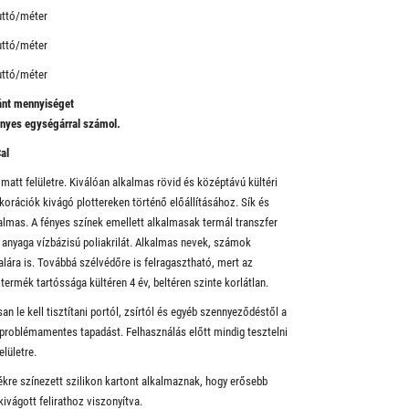
uttó/méter
uttó/méter
uttó/méter
vánt mennyiséget
ényes egységárral számol.
al
 matt felületre. Kiválóan alkalmas rövid és középtávú kültéri
ekorációk kivágó plottereken történő előállításához. Sík és
lkalmas. A fényes színek emellett alkalmasak termál transzfer
 anyaga vízbázisú poliakrilát. Alkalmas nevek, számok
alára is. Továbbá szélvédőre is felragasztható, mert az
termék tartóssága kültéren 4 év, beltéren szinte korlátlan.
an le kell tisztítani portól, zsírtól és egyéb szennyeződéstől a
 a problémamentes tapadást. Felhasználás előtt mindig tesztelni
elületre.
kékre színezett szilikon kartont alkalmaznak, hogy erősebb
kivágott felirathoz viszonyítva.