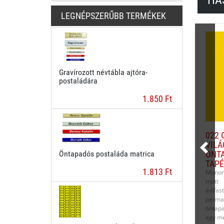
HA
LEGNÉPSZERŰBB TERMÉKEK
Gravírozott névtábla ajtóra-
postaládára
1.850 Ft
022 
VILÁ
Öntapadós postaláda matrica
ÖNTA
TAPÉ
1.813 Ft
Monome
matt 
évVa
per
öntap
egy mé