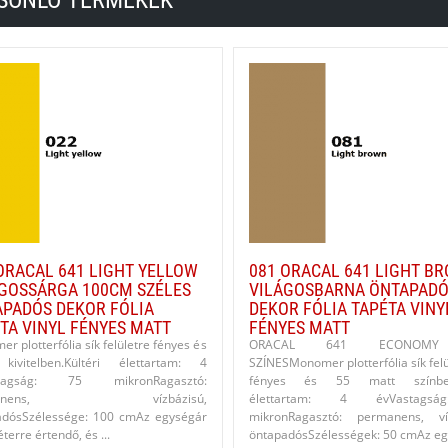
SONLÓ TERMÉKEK
ORACAL 641 LIGHT YELLOW
081 ORACAL 641 LIGHT B
GOSSÁRGA 100CM SZÉLES
VILÁGOSBARNA ÖNTAPADÓ
PADÓS DEKOR FÓLIA
DEKOR FÓLIA TAPÉTA VINY
TA VINYL FÉNYES MATT
FÉNYES MATT
r plotterfólia sík felületre fényes és
ORACAL 641 ECONOM
kivitelben.Kültéri élettartam: 4
SZÍNESMonomer plotterfólia sík felü
stagság: 75 mikronRagasztó:
fényes és 55 matt színbenK
manens, vízbázisú,
élettartam: 4 évVastags
adósSzélessége: 100 cmAz egységár
mikronRagasztó: permanens, víz
terre értendő, és ...
öntapadósSzélességek: 50 cmAz eg.