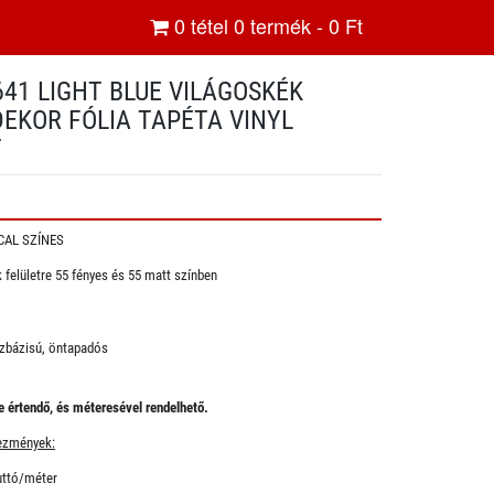
0
tétel
0
termék -
0
Ft
641 LIGHT BLUE VILÁGOSKÉK
EKOR FÓLIA TAPÉTA VINYL
T
CAL SZÍNES
 felületre 55 fényes és 55 matt színben
zbázisú, öntapadós
 értendő, és méteresével rendelhető.
ezmények:
uttó/méter