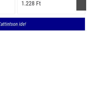
1.228 Ft
1.228 F
attintson ide!