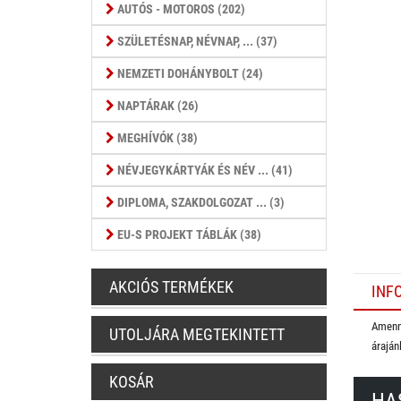
AUTÓS - MOTOROS (202)
SZÜLETÉSNAP, NÉVNAP, ... (37)
NEMZETI DOHÁNYBOLT (24)
NAPTÁRAK (26)
MEGHÍVÓK (38)
NÉVJEGYKÁRTYÁK ÉS NÉV ... (41)
DIPLOMA, SZAKDOLGOZAT ... (3)
EU-S PROJEKT TÁBLÁK (38)
AKCIÓS TERMÉKEK
INF
Amenny
UTOLJÁRA MEGTEKINTETT
áraján
KOSÁR