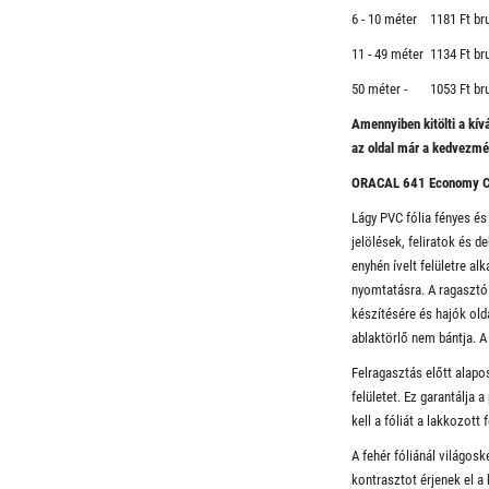
6 - 10 méter 1181 Ft br
11 - 49 méter 1134 Ft br
50 méter - 1053 Ft br
Amennyiben kitölti a kí
​az oldal már a kedvezm
ORACAL 641 Economy C
Lágy PVC fólia fényes és
jelölések, feliratok és d
enyhén ívelt felületre a
nyomtatásra. A ragasztó
készítésére és hajók old
ablaktörlő nem bántja. A 
Felragasztás előtt alapos
felületet. Ez garantálja
kell a fóliát a lakkozott f
A fehér fóliánál világos
kontrasztot érjenek el a 