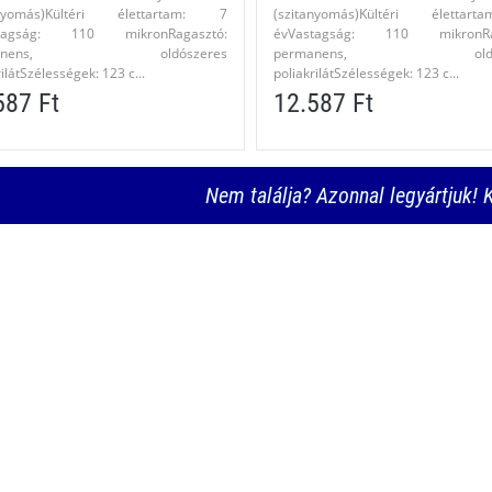
anyomás)Kültéri élettartam: 7
(szitanyomás)Kültéri életta
stagság: 110 mikronRagasztó:
évVastagság: 110 mikronRag
manens, oldószeres
permanens, oldósz
ilátSzélességek: 123 c...
poliakrilátSzélességek: 123 c...
587 Ft
12.587 Ft
Nem találja? Azonnal legyártjuk! K