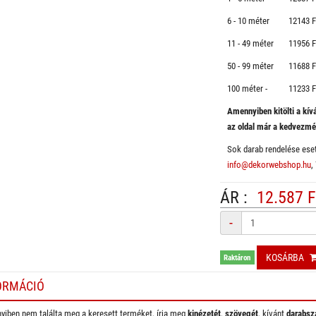
6 - 10 méter 12143 Ft
11 - 49 méter 11956 Ft
50 - 99 méter 11688 Ft
100 méter - 11233 Ft
Amennyiben kitölti a kí
az oldal már a kedvezm
Sok darab rendelése eset
info@dekorwebshop.hu
,
ÁR :
12.587 F
Mennyiség
-
KOSÁRBA
Raktáron
ORMÁCIÓ
iben nem találta meg a keresett terméket, írja meg
kinézetét
,
szövegét
, kívánt
darabsz