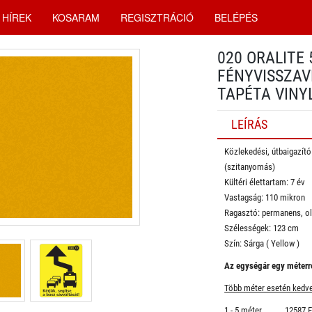
HÍREK
KOSARAM
REGISZTRÁCIÓ
BELÉPÉS
020 ORALITE
FÉNYVISSZAV
TAPÉTA VINY
LEÍRÁS
Közlekedési, útbaigazít
(szitanyomás)
Kültéri élettartam: 7 év
Vastagság: 110 mikron
Ragasztó: permanens, ol
Szélességek: 123 cm
​Szín: Sárga ( Yellow )
Az egységár egy méterre
Több méter esetén kedv
1 - 5 méter 12587 Ft