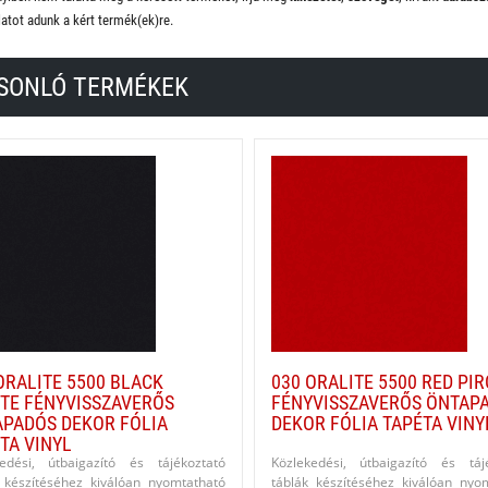
latot adunk a kért termék(ek)re.
SONLÓ TERMÉKEK
ORALITE 5500 BLACK
030 ORALITE 5500 RED PIR
TE FÉNYVISSZAVERŐS
FÉNYVISSZAVERŐS ÖNTAP
PADÓS DEKOR FÓLIA
DEKOR FÓLIA TAPÉTA VINY
TA VINYL
kedési, útbaigazító és tájékoztató
Közlekedési, útbaigazító és táj
 készítéséhez kiválóan nyomtatható
táblák készítéséhez kiválóan nyo