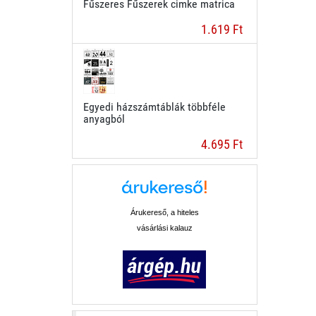
Fűszeres Fűszerek cimke matrica
1.619 Ft
Egyedi házszámtáblák többféle
anyagból
4.695 Ft
Árukereső, a hiteles
vásárlási kalauz