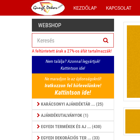
KEZDŐLAP
KAPCSOLAT
WEBSHOP
A feltüntetett árak a 27%-os áfát tartalmazzák!
Nem találja? Azonnal legyártjuk!
Kattintson ide!
Ne maradjon le az újdonságokról!
Iratkozzon fel hírlevelünkre!
Kattintson ide!
KARÁCSONYI AJÁNDÉKTÁR ... (25)
AJÁNDÉKUTALVÁNYOK (1)
EGYEDI TERMÉKEK ÉS AJ ... (430)
EGYEDI DEKORÁCIÓS TER ... (33)