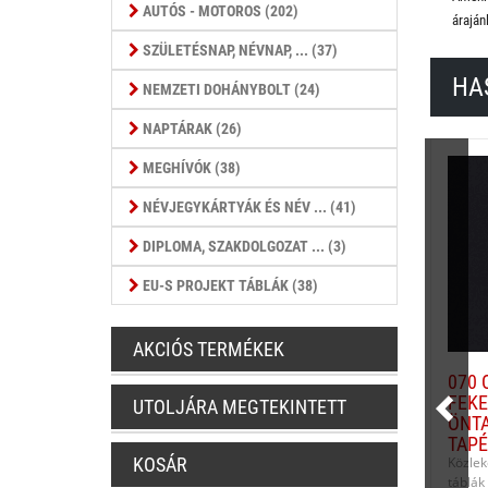
AUTÓS - MOTOROS (202)
áraján
SZÜLETÉSNAP, NÉVNAP, ... (37)
HA
NEMZETI DOHÁNYBOLT (24)
NAPTÁRAK (26)
MEGHÍVÓK (38)
NÉVJEGYKÁRTYÁK ÉS NÉV ... (41)
DIPLOMA, SZAKDOLGOZAT ... (3)
EU-S PROJEKT TÁBLÁK (38)
AKCIÓS TERMÉKEK
070 
FEKE
UTOLJÁRA MEGTEKINTETT
ÖNTA
TAPÉ
KOSÁR
Közle
táblák