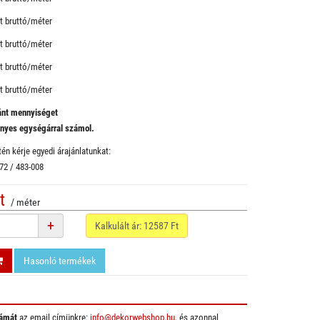
 bruttó/méter
 bruttó/méter
 bruttó/méter
 bruttó/méter
vánt mennyiséget
ényes egységárral számol.
én kérje egyedi árajánlatunkat:
 72 / 483-008
t
/ méter
+
Kalkulált ár:
12587
Ft
Hasonló termékek
ámát
az email címünkre:
info@dekorwebshop.hu
, és azonnal