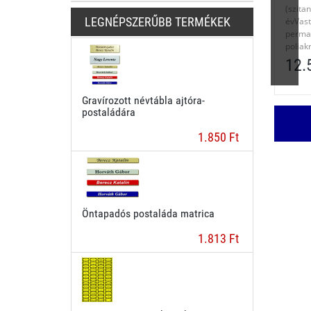
(szit
LEGNÉPSZERŰBB TERMÉKEK
évVa
per
poliakr
12.
Gravírozott névtábla ajtóra-
postaládára
1.850 Ft
Öntapadós postaláda matrica
1.813 Ft