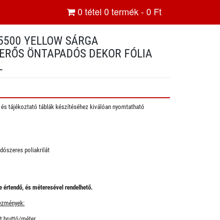
0
tétel
0
termék -
0
Ft
 5500 YELLOW SÁRGA
ERŐS ÖNTAPADÓS DEKOR FÓLIA
L
ó és tájékoztató táblák készítéséhez kiválóan nyomtatható
dószeres poliakrilát
 értendő, és méteresével rendelhető.
ezmények:
 bruttó/méter