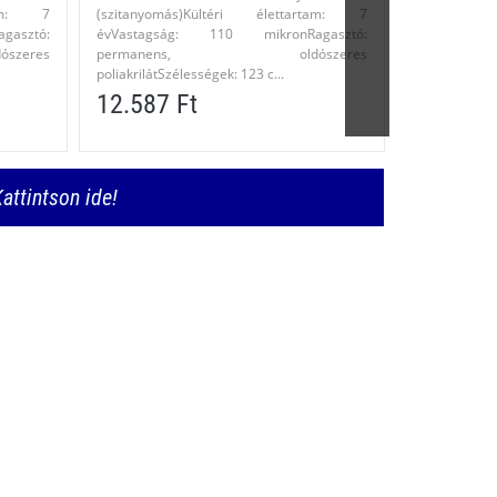
rtam: 7
(szitanyomás)Kültéri élettartam: 7
(szitanyom
asztó:
évVastagság: 110 mikronRagasztó:
évVastags
eres
permanens, oldószeres
perman
poliakrilátSzélességek: 123 c...
poliakrilátSzé
12.587 Ft
12.587 
attintson ide!