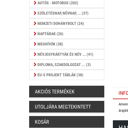
AUTÓS - MOTOROS (202)
SZÜLETÉSNAP, NÉVNAP, ... (37)
NEMZETI DOHÁNYBOLT (24)
NAPTÁRAK (26)
MEGHÍVÓK (38)
NÉVJEGYKÁRTYÁK ÉS NÉV ... (41)
DIPLOMA, SZAKDOLGOZAT ... (3)
EU-S PROJEKT TÁBLÁK (38)
AKCIÓS TERMÉKEK
INF
Amenny
UTOLJÁRA MEGTEKINTETT
áraján
KOSÁR