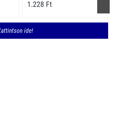
1.228 Ft
1.228 F
attintson ide!