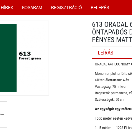
HÍREK
KOSARAM
REGISZTRÁCIÓ
BELÉPÉS
613 ORACAL 
ÖNTAPADÓS D
FÉNYES MAT
LEÍRÁS
ORACAL 641 ECONOMY 
Monomer plotterfólia sík
Kültéri élettartam: 4 év
Vastagság: 75 mikron
Ragasztó: permanens, ví
Szélességek: 50 cm
Az egységár egy méterre
Több méter esetén kedv
1 - 5 méter 1228 Ft br