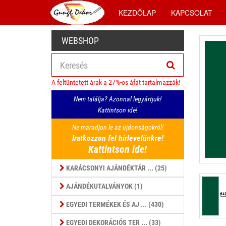
KEZDŐLAP
KAPCSOLAT
WEBSHOP
A feltüntetett árak a 27%-os áfát tartalmazzák!
Nem találja? Azonnal legyártjuk!
Kattintson ide!
Ne maradjon le az újdonságokról!
Iratkozzon fel hírlevelünkre!
Kattintson ide!
KARÁCSONYI AJÁNDÉKTÁR ... (25)
AJÁNDÉKUTALVÁNYOK (1)
EGYEDI TERMÉKEK ÉS AJ ... (430)
EGYEDI DEKORÁCIÓS TER ... (33)