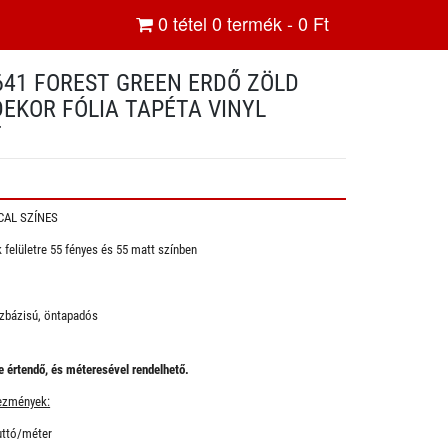
0
tétel
0
termék -
0
Ft
641 FOREST GREEN ERDŐ ZÖLD
EKOR FÓLIA TAPÉTA VINYL
T
CAL SZÍNES
 felületre 55 fényes és 55 matt színben
zbázisú, öntapadós
 értendő, és méteresével rendelhető.
ezmények:
uttó/méter