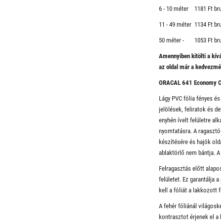
6 - 10 méter 1181 Ft br
11 - 49 méter 1134 Ft br
50 méter - 1053 Ft br
Amennyiben kitölti a kí
​az oldal már a kedvezm
ORACAL 641 Economy C
Lágy PVC fólia fényes és
jelölések, feliratok és d
enyhén ívelt felületre a
nyomtatásra. A ragasztó
készítésére és hajók old
ablaktörlő nem bántja. A 
Felragasztás előtt alapos
felületet. Ez garantálja
kell a fóliát a lakkozott f
A fehér fóliánál világos
kontrasztot érjenek el a 