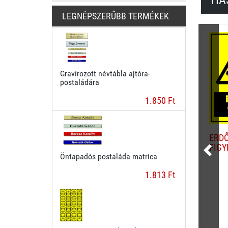
HA
LEGNÉPSZERŰBB TERMÉKEK
Gravírozott névtábla ajtóra-
postaládára
1.850 Ft
ERDŐ
FIGY
Öntapadós postaláda matrica
1.813 Ft