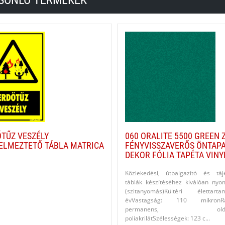
SONLÓ TERMÉKEK
TŰZ VESZÉLY
060 ORALITE 5500 GREEN 
ELMEZTETŐ TÁBLA MATRICA
FÉNYVISSZAVERŐS ÖNTAP
DEKOR FÓLIA TAPÉTA VINY
Közlekedési, útbaigazító és táj
táblák készítéséhez kiválóan nyo
(szitanyomás)Kültéri életta
évVastagság: 110 mikronRag
permanens, oldósz
poliakrilátSzélességek: 123 c...