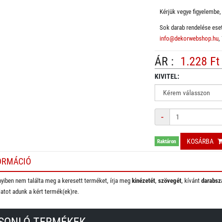
Kérjük vegye figyelembe, 
Sok darab rendelése eset
info@dekorwebshop.hu
,
ÁR :
1.228 Ft
KIVITEL:
Mennyiség
-
KOSÁRBA
Raktáron
ORMÁCIÓ
iben nem találta meg a keresett terméket, írja meg
kinézetét
,
szövegét
, kívánt
darabsz
latot adunk a kért termék(ek)re.