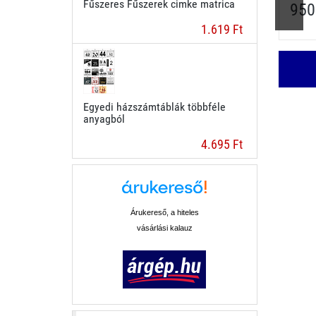
Fűszeres Fűszerek cimke matrica
950
1.619 Ft
Egyedi házszámtáblák többféle
anyagból
4.695 Ft
Árukereső, a hiteles
vásárlási kalauz