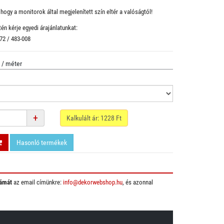
hogy a monitorok által megjelenített szín eltér a valóságtól!
én kérje egyedi árajánlatunkat:
 72 / 483-008
/ méter
+
Kalkulált ár:
1228
Ft
Hasonló termékek
ámát
az email címünkre:
info@dekorwebshop.hu
, és azonnal