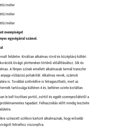
uttó/méter
uttó/méter
uttó/méter
vánt mennyiséget
ényes egységárral számol.
al
 matt felületre. Kiválóan alkalmas rövid és középtávú kültéri
ekorációk kivágó plottereken történő előállításához. Sík és
lkalmas. A fényes színek emellett alkalmasak termál transzfer
 anyaga vízbázisú poliakrilát. Alkalmas nevek, számok
alára is. Továbbá szélvédőre is felragasztható, mert az
termék tartóssága kültéren 4 év, beltéren szinte korlátlan.
an le kell tisztítani portól, zsírtól és egyéb szennyeződéstől a
 a problémamentes tapadást. Felhasználás előtt mindig tesztelni
elületre.
kékre színezett szilikon kartont alkalmaznak, hogy erősebb
kivágott felirathoz viszonyítva.