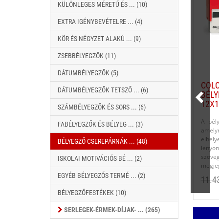
KÜLÖNLEGES MÉRETŰ ÉS ... (10)
EXTRA IGÉNYBEVÉTELRE ... (4)
KÖR ÉS NÉGYZET ALAKÚ ... (9)
ZSEBBÉLYEGZŐK (11)
DÁTUMBÉLYEGZŐK (5)
COLO
DÁTUMBÉLYEGZŐK TETSZŐ ... (6)
BÉLY
12X
SZÁMBÉLYEGZŐK ÉS SORS ... (6)
A bél
FABÉLYEGZŐK ÉS BÉLYEG ... (3)
amel
elhel
BÉLYEGZŐ CSEREPÁRNÁK ... (48)
lenyo
szöv
ISKOLAI MOTIVÁCIÓS BÉ ... (2)
megjeg
EGYÉB BÉLYEGZŐS TERMÉ ... (2)
11.4
BÉLYEGZŐFESTÉKEK (10)
SERLEGEK-ÉRMEK-DÍJAK- ... (265)