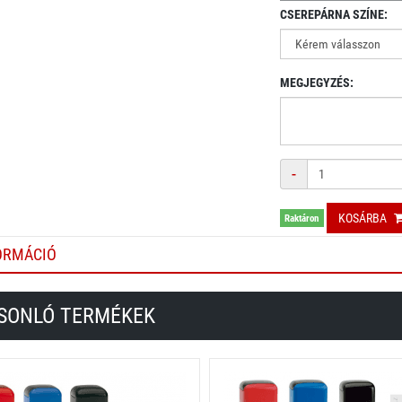
CSEREPÁRNA SZÍNE:
MEGJEGYZÉS:
Mennyiség
-
KOSÁRBA
Raktáron
ORMÁCIÓ
SONLÓ TERMÉKEK