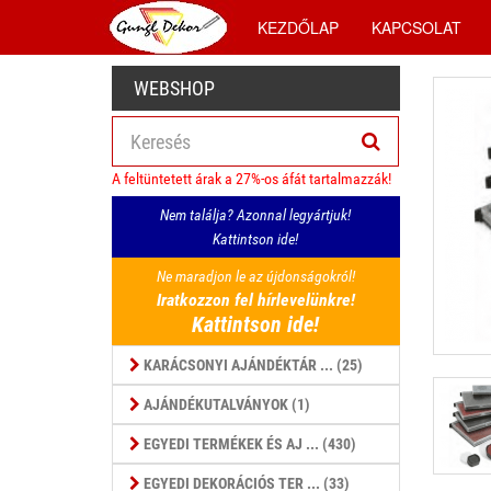
KEZDŐLAP
KAPCSOLAT
WEBSHOP
A feltüntetett árak a 27%-os áfát tartalmazzák!
Nem találja? Azonnal legyártjuk!
Kattintson ide!
Ne maradjon le az újdonságokról!
Iratkozzon fel hírlevelünkre!
Kattintson ide!
KARÁCSONYI AJÁNDÉKTÁR ... (25)
AJÁNDÉKUTALVÁNYOK (1)
EGYEDI TERMÉKEK ÉS AJ ... (430)
EGYEDI DEKORÁCIÓS TER ... (33)