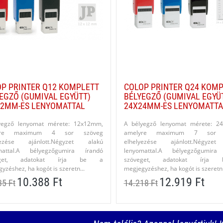
P PRINTER Q12 KOMPLETT
COLOP PRINTER Q24 KOM
EGZŐ (GUMIVAL EGYÜTT)
BÉLYEGZŐ (GUMIVAL EGYÜ
12MM-ES LENYOMATTAL
24X24MM-ES LENYOMATTA
yegző lenyomat mérete: 12x12mm,
A bélyegző lenyomat mérete: 2
yre maximum 4 sor szöveg
amelyre maximum 7 sor 
yezése ajánlott.Négyzet alakú
elhelyezése ajánlott.Négyze
mattal.A bélyegzőgumira írandó
lenyomattal.A bélyegzőgumira
eget, adatokat írja be a
szöveget, adatokat írj
yzéshez, ha kogót is szeretn...
megjegyzéshez, ha kogót is szeretn.
10.388 Ft
12.919 Ft
35 Ft
14.218 Ft