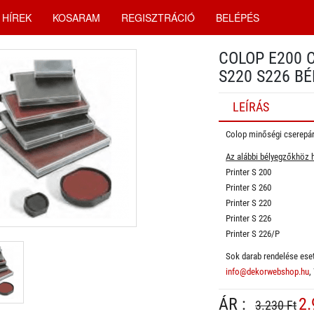
HÍREK
KOSARAM
REGISZTRÁCIÓ
BELÉPÉS
COLOP E200 
S220 S226 B
LEÍRÁS
Colop minőségi cserepá
Az alábbi bélyegzőkhöz 
Printer S 200
Printer S 260
Printer S 220
Printer S 226
Printer S 226/P
Sok darab rendelése eset
info@dekorwebshop.hu
,
ÁR :
2.
3.230 Ft