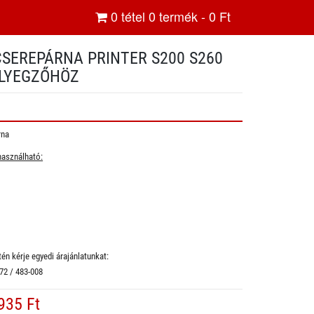
0
tétel
0
termék -
0
Ft
CSEREPÁRNA PRINTER S200 S260
ÉLYEGZŐHÖZ
rna
használható:
én kérje egyedi árajánlatunkat:
 72 / 483-008
935 Ft