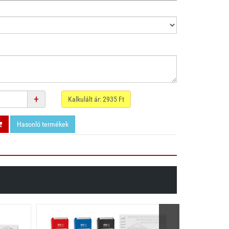
+
Kalkulált ár:
2935
Ft
Hasonló termékek