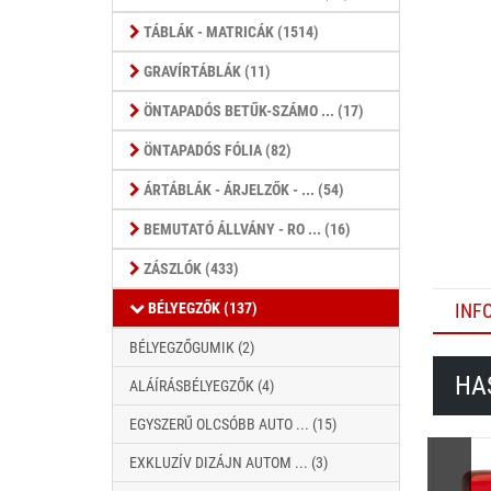
TÁBLÁK - MATRICÁK (1514)
GRAVÍRTÁBLÁK (11)
ÖNTAPADÓS BETŰK-SZÁMO ... (17)
ÖNTAPADÓS FÓLIA (82)
ÁRTÁBLÁK - ÁRJELZŐK - ... (54)
BEMUTATÓ ÁLLVÁNY - RO ... (16)
ZÁSZLÓK (433)
BÉLYEGZŐK (137)
INF
BÉLYEGZŐGUMIK (2)
HA
ALÁÍRÁSBÉLYEGZŐK (4)
EGYSZERŰ OLCSÓBB AUTO ... (15)
EXKLUZÍV DIZÁJN AUTOM ... (3)