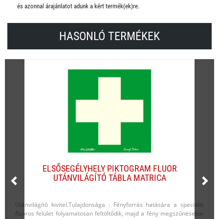
és azonnal árajánlatot adunk a kért termék(ek)re.
HASONLÓ TERMÉKEK
ELSŐSEGÉLYHELY PIKTOGRAM FLUOR
UTÁNVILÁGÍTÓ TÁBLA MATRICA
Utánvilágító kivitel.Tulajdonsága : Fényforrás hatására a speciális
fluoros felület folyamatosan feltöltődik, majd a fény megszűnésekor