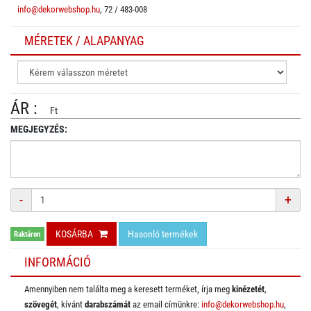
info@dekorwebshop.hu
, 72 / 483-008
MÉRETEK / ALAPANYAG
ÁR :
Ft
MEGJEGYZÉS:
Mennyiség
-
+
KOSÁRBA
Hasonló termékek
Raktáron
INFORMÁCIÓ
Amennyiben nem találta meg a keresett terméket, írja meg
kinézetét
,
szövegét
, kívánt
darabszámát
az email címünkre:
info@dekorwebshop.hu
,