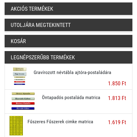
AKCIÓS TERMÉKEK
UTOLJÁRA MEGTEKINTETT
KOSÁR
LEGNÉPSZERŰBB TERMÉKEK
Gravírozott névtábla ajtóra-postaládára
1.850 Ft
Öntapadós postaláda matrica
1.813 Ft
Fűszeres Fűszerek cimke matrica
1.619 Ft