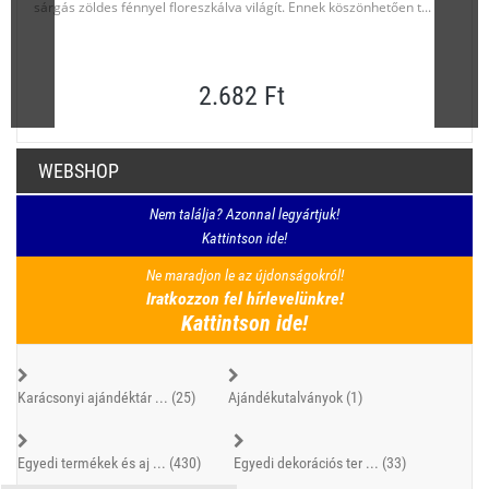
sárgás zöldes fénnyel floreszkálva világít. Ennek köszönhetően t...
2.682 Ft
WEBSHOP
Nem találja? Azonnal legyártjuk!
Kattintson ide!
Ne maradjon le az újdonságokról!
Iratkozzon fel hírlevelünkre!
Kattintson ide!
Karácsonyi ajándéktár ... (25)
Ajándékutalványok (1)
Egyedi termékek és aj ... (430)
Egyedi dekorációs ter ... (33)