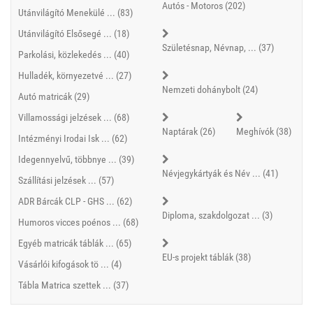
Autós - Motoros (202)
Utánvilágító Menekülé ... (83)
Utánvilágító Elsősegé ... (18)
Születésnap, Névnap, ... (37)
Parkolási, közlekedés ... (40)
Hulladék, környezetvé ... (27)
Nemzeti dohánybolt (24)
Autó matricák (29)
Villamossági jelzések ... (68)
Naptárak (26)
Meghívók (38)
Intézményi Irodai Isk ... (62)
Idegennyelvű, többnye ... (39)
Névjegykártyák és Név ... (41)
Szállítási jelzések ... (57)
ADR Bárcák CLP - GHS ... (62)
Diploma, szakdolgozat ... (3)
Humoros vicces poénos ... (68)
Egyéb matricák táblák ... (65)
EU-s projekt táblák (38)
Vásárlói kifogások tö ... (4)
Tábla Matrica szettek ... (37)