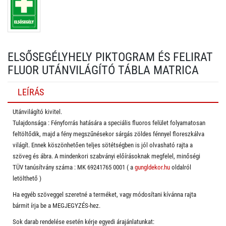
ELSŐSEGÉLYHELY PIKTOGRAM ÉS FELIRAT
FLUOR UTÁNVILÁGÍTÓ TÁBLA MATRICA
LEÍRÁS
Utánvilágító kivitel.
Tulajdonsága : Fényforrás hatására a speciális fluoros felület folyamatosan
feltöltődik, majd a fény megszűnésekor sárgás zöldes fénnyel floreszkálva
világít. Ennek köszönhetően teljes sötétségben is jól olvasható rajta a
szöveg és ábra. A mindenkori szabványi előírásoknak megfelel, minőségi
TÜV tanúsítvány száma : MK 69241765 0001 ( a
gungldekor.hu
oldalról
letölthető )
Ha egyéb szöveggel szeretné a terméket, vagy módosítani kívánna rajta
bármit írja be a MEGJEGYZÉS-hez.
Sok darab rendelése esetén kérje egyedi árajánlatunkat: