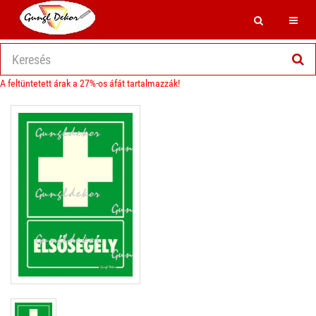
Search
Toggl
A feltüntetett árak a 27%-os áfát tartalmazzák!