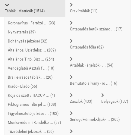
Táblák - Matricák (1514)
Gravírtáblák (11)
Koronavírus - Fertőzé ... (93)
Öntapadós betűk-számo ... (17)
Nyitvatartás (39)
Dohányzás jelzései (32)
Öntapadós fólia (82)
Általános, Üzletfelsz ... (209)
Általános Tiltó, Bizt ... (254)
Ártáblák - árjelzők - ... (54)
Vendéglátói Asztali f ... (10)
Braille-írásos táblák ... (26)
Bemutató állvány - ro ... (16)
Kiadó - Eladó (56)
Köjálos szett / HACCP ... (4)
Zászlók (433)
Bélyegzők (137)
Piktogramos Tiltó jel ... (108)
Figyelmeztető jelzése ... (102)
Serlegek-érmek-díjak- ... (265)
Munkavédelmi Rendelke ... (87)
Tűzvédelmi jelzések ... (56)