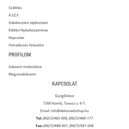
Szállítás
Á.SZ.F.
Adatkezelési tájékoztató
Elállási Nyilatkozatminta
Kapcsolat
Feliratkozás hírlevélre
PROFILOM
Adataim módosítása
Megrendeléseim
KAPCSOLAT
GunglDekor
7300 Komló, Tavasz u. 6-7.
Email:
info@dekorwebshop.hu
Tel:
(06)72/483-008, (06)72/486-117
Fax:
(06)72/488-901, (06)72/581-048