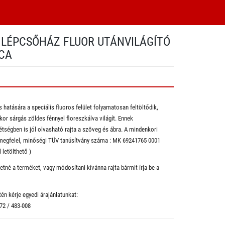
LÉPCSŐHÁZ FLUOR UTÁNVILÁGÍTÓ
CA
s hatására a speciális fluoros felület folyamatosan feltöltődik,
r sárgás zöldes fénnyel floreszkálva világít. Ennek
tségben is jól olvasható rajta a szöveg és ábra. A mindenkori
megfelel, minőségi TÜV tanúsítvány száma : MK 69241765 0001
 letölthető )
tné a terméket, vagy módosítani kívánna rajta bármit írja be a
én kérje egyedi árajánlatunkat:
 72 / 483-008