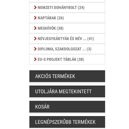
NEMZETI DOHÁNYBOLT (24)
NAPTÁRAK (26)
MEGHÍVÓK (38)
NÉVJEGYKÁRTYÁK ÉS NÉV ... (41)
DIPLOMA, SZAKDOLGOZAT ... (3)
EU-S PROJEKT TÁBLÁK (38)
AKCIÓS TERMÉKEK
UTOLJÁRA MEGTEKINTETT
KOSÁR
LEGNÉPSZERŰBB TERMÉKEK