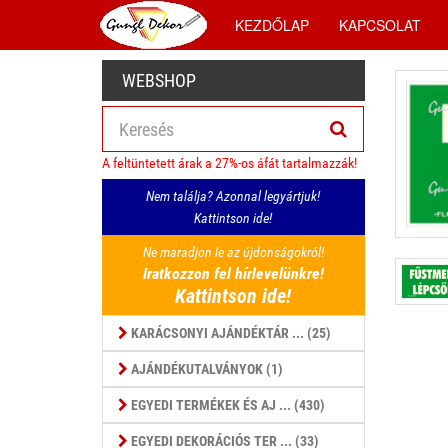
KEZDŐLAP
KAPCSOLAT
WEBSHOP
A feltüntetett árak a 27%-os áfát tartalmazzák!
Nem találja? Azonnal legyártjuk!
Kattintson ide!
Ne maradjon le az újdonságokról!
Iratkozzon fel hírlevelünkre!
Kattintson ide!
KARÁCSONYI AJÁNDÉKTÁR ... (25)
AJÁNDÉKUTALVÁNYOK (1)
EGYEDI TERMÉKEK ÉS AJ ... (430)
EGYEDI DEKORÁCIÓS TER ... (33)