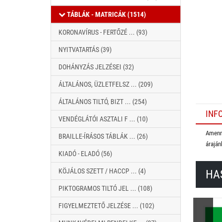
TÁBLÁK - MATRICÁK (1514)
KORONAVÍRUS - FERTŐZÉ ... (93)
NYITVATARTÁS (39)
DOHÁNYZÁS JELZÉSEI (32)
ÁLTALÁNOS, ÜZLETFELSZ ... (209)
ÁLTALÁNOS TILTÓ, BIZT ... (254)
INF
VENDÉGLÁTÓI ASZTALI F ... (10)
Amenny
BRAILLE-ÍRÁSOS TÁBLÁK ... (26)
áraján
KIADÓ - ELADÓ (56)
KÖJÁLOS SZETT / HACCP ... (4)
HA
PIKTOGRAMOS TILTÓ JEL ... (108)
FIGYELMEZTETŐ JELZÉSE ... (102)