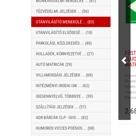
MUNKAVÉDELMI RENDELKE ... (87)
TŰZVÉDELMI JELZÉSEK ... (56)
UTÁNVILÁGÍTÓ MENEKÜLÉ ... (83)
UTÁNVILÁGÍTÓ ELSŐSEGÉ ... (18)
PARKOLÁSI, KÖZLEKEDÉS ... (40)
FÜST
HULLADÉK, KÖRNYEZETVÉ ... (27)
FLUO
MAT
AUTÓ MATRICÁK (29)
VILLAMOSSÁGI JELZÉSEK ... (68)
Utánv
Fényf
INTÉZMÉNYI IRODAI ISK ... (62)
felüle
megsz
IDEGENNYELVŰ, TÖBBNYE ... (39)
flores
SZÁLLÍTÁSI JELZÉSEK ... (57)
2.6
ADR BÁRCÁK CLP - GHS ... (62)
HUMOROS VICCES POÉNOS ... (68)