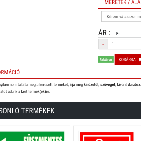
MÉRETEK / AL
ÁR :
Ft
Mennyiség
-
KOSÁRBA
Raktáron
ORMÁCIÓ
iben nem találta meg a keresett terméket, írja meg
kinézetét
,
szövegét
, kívánt
darabsz
latot adunk a kért termék(ek)re.
SONLÓ TERMÉKEK