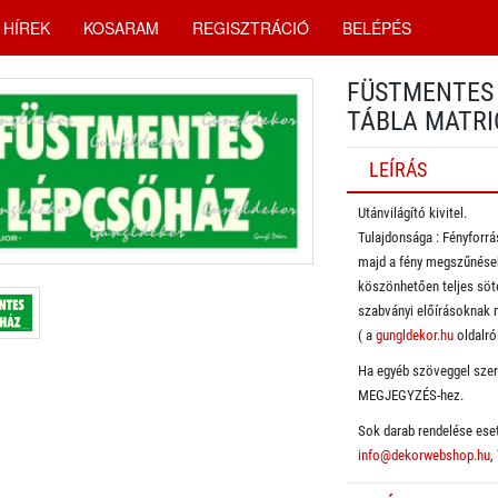
HÍREK
KOSARAM
REGISZTRÁCIÓ
BELÉPÉS
FÜSTMENTES 
TÁBLA MATRI
LEÍRÁS
Utánvilágító kivitel.
​Tulajdonsága : Fényforrá
majd a fény megszűnéseko
köszönhetően teljes söté
szabványi előírásoknak 
( a
gungldekor.hu
oldalról
Ha egyéb szöveggel szere
MEGJEGYZÉS-hez.
Sok darab rendelése eset
info@dekorwebshop.hu
,