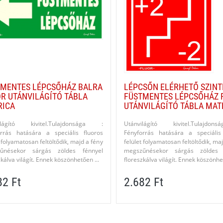
MENTES LÉPCSŐHÁZ BALRA
LÉPCSŐN ELÉRHETŐ SZINTE
R UTÁNVILÁGÍTÓ TÁBLA
FÜSTMENTES LÉPCSŐHÁZ 
RICA
UTÁNVILÁGÍTÓ TÁBLA MAT
ilágító kivitel.​Tulajdonsága :
Utánvilágító kivitel.​Tulajdo
orrás hatására a speciális fluoros
Fényforrás hatására a speciális
t folyamatosan feltöltődik, majd a fény
felület folyamatosan feltöltődik, ma
űnésekor sárgás zöldes fénnyel
megszűnésekor sárgás zöldes 
zkálva világít. Ennek köszönhetően ...
floreszkálva világít. Ennek köszönhet
82 Ft
2.682 Ft