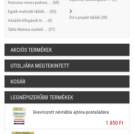
Humoros vicces poénos ... (68)
Egyéb matricák táblák ... (65)
EU-s projekt táblák (38)
Vásárlói kifogások tö ... (4)
Tábla Matrica szettek ... (37)
AKCIÓS TERMÉKEK
UTOLJÁRA MEGTEKINTETT
KOSÁR
LEGNÉPSZERŰBB TERMÉKEK
Gravírozott névtábla ajtóra-postaládára
1.850 Ft