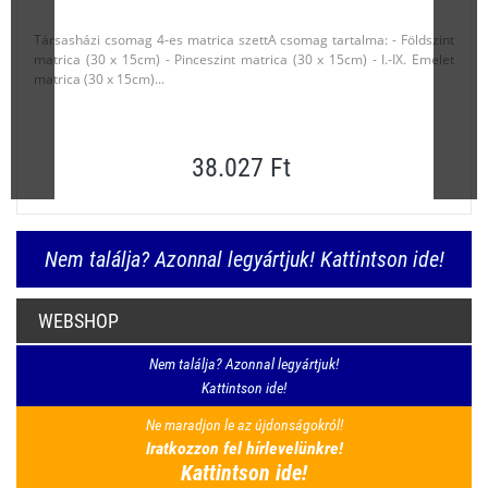
Társasházi csomag 4-es matrica szettA csomag tartalma: - Földszint
matrica (30 x 15cm) - Pinceszint matrica (30 x 15cm) - I.-IX. Emelet
matrica (30 x 15cm)...
38.027 Ft
Nem találja? Azonnal legyártjuk! Kattintson ide!
WEBSHOP
Nem találja? Azonnal legyártjuk!
Kattintson ide!
Ne maradjon le az újdonságokról!
Iratkozzon fel hírlevelünkre!
Kattintson ide!