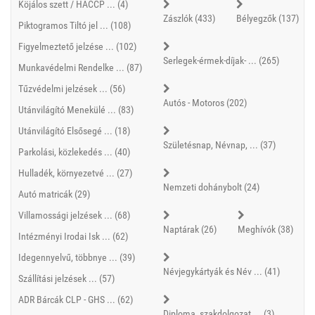
Köjálos szett / HACCP ... (4)
Zászlók (433)
Bélyegzők (137)
Piktogramos Tiltó jel ... (108)
Figyelmeztető jelzése ... (102)
Serlegek-érmek-díjak- ... (265)
Munkavédelmi Rendelke ... (87)
Tűzvédelmi jelzések ... (56)
Autós - Motoros (202)
Utánvilágító Menekülé ... (83)
Utánvilágító Elsősegé ... (18)
Születésnap, Névnap, ... (37)
Parkolási, közlekedés ... (40)
Hulladék, környezetvé ... (27)
Nemzeti dohánybolt (24)
Autó matricák (29)
Villamossági jelzések ... (68)
Naptárak (26)
Meghívók (38)
Intézményi Irodai Isk ... (62)
Idegennyelvű, többnye ... (39)
Névjegykártyák és Név ... (41)
Szállítási jelzések ... (57)
ADR Bárcák CLP - GHS ... (62)
Diploma, szakdolgozat ... (3)