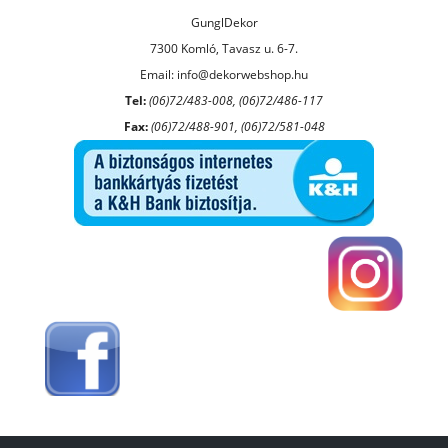
GunglDekor
7300 Komló, Tavasz u. 6-7.
Email:
info@dekorwebshop.hu
Tel:
(06)72/483-008, (06)72/486-117
Fax:
(06)72/488-901, (06)72/581-048