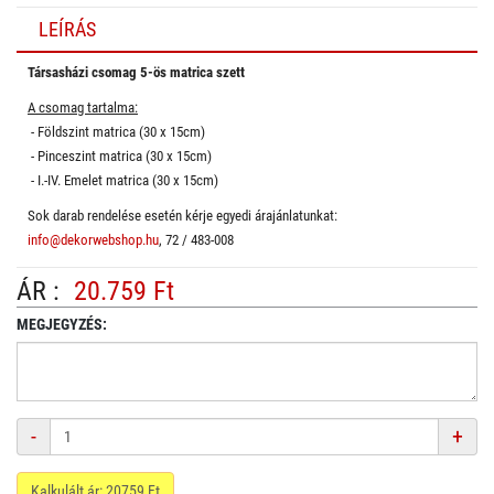
LEÍRÁS
Társasházi csomag 5-ös matrica szett
A csomag tartalma:
- Földszint matrica (30 x 15cm)
- Pinceszint matrica (30 x 15cm)
- I.-IV. Emelet matrica (30 x 15cm)
Sok darab rendelése esetén kérje egyedi árajánlatunkat:
info@dekorwebshop.hu
, 72 / 483-008
ÁR :
20.759 Ft
MEGJEGYZÉS:
Mennyiség
-
+
Kalkulált ár:
20759
Ft