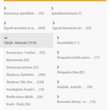
Karácsonyi ajándéktár ... (25)
Ajándékutalványok (1)
Egyedi termékek és aj ... (430)
Egyedi dekorációs ter ... (33)
Táblák - Matricák (1514)
Gravírtáblák (11)
Koronavírus - Fertőzé ... (93)
Öntapadós betűk-számo ... (17)
Nyitvatartás (39)
Dohányzás jelzései (32)
Öntapadós fólia (82)
Általános, Üzletfelsz ... (209)
Általános Tiltó, Bizt ... (254)
Ártáblák - árjelzők - ... (54)
Vendéglátói Asztali f ... (10)
Braille-írásos táblák ... (26)
Bemutató állvány - ro ... (16)
Kiadó - Eladó (56)